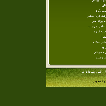
جهانگيرخان‌
ان
خسروگرد
شته قرن ششم
ه‌ ابوالقاسم‌
امامزاده رودبند
امع قروه
فراز
شير بابكان
لوجا
ار خضرخان‌
شروطيت
تلفن شهرداری ها
وابط عمومی