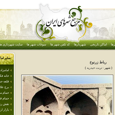
ها
اماکن تاریخی
شهردارها
کد تلفن شهر ها
سوغات شهر ها
سایت شهرداری ها
سایر اما
رباط زرنوخ
( شهر :
تربت حيدريه
)
امامزاده
خانه ف
قلعه ح
برج علا
حمام مه
حمام ق
نقش رس
بازار ار