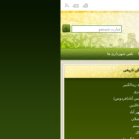
تلفن شهرداری ها
کن تاریخی
 زيدالكبير
كري
سن آباد(فردوس)
ءالدين
ر آباد
صلان
تم
اك