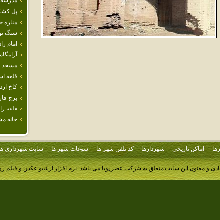
مدرسه‌ 
پل كشك
مناره 
سنگ نو
امام‌ زاد
آرامگاه 
مسجد ج
قلعه اس
كاخ ارد
برج قار
قلعه‌ ز
خانه م
ها
اماکن تاریخی
شهردارها
کد تلفن شهر ها
سوغات شهر ها
سایت شهرداری ها
ادی و معنوی این سایت متعلق به شرکت عصر پویا می باشد.
نرم افزار آرشیو عکس و فیلم ر