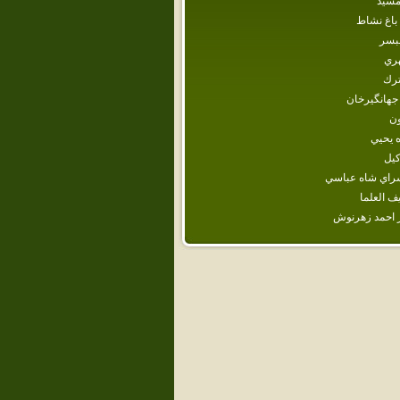
شيد
باغ نشاط
مبسر
هري
رك
جهانگيرخان‌
ن
‌ يحيي‌
كيل
سراي شاه عباسي
ف العلما
ر احمد زهرنوش