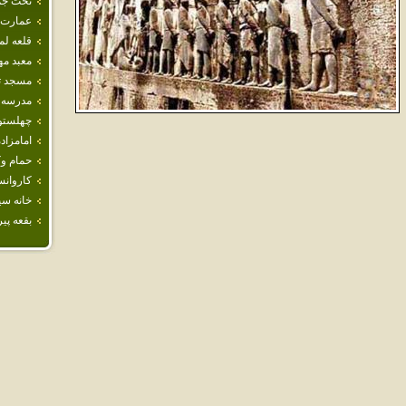
تخت جم
عمارت 
قلعه ل
معبد م
مسجد ت
مدرسه‌ 
چهلستو
امامزاده
حمام و
كاروان
خانه سي
بقعه پي