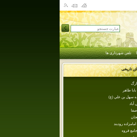
تلفن شهرداری ها
کن تاریخی
ارگ
بابا طاهر
ه‌ سهل‌ بن‌ علي‌ (ع‌)
 آباد
 صفا
خان
امامزاده رودبند
امع قروه