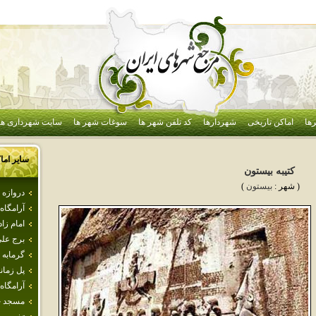
ها
اماکن تاریخی
شهردارها
کد تلفن شهر ها
سوغات شهر ها
سایت شهرداری ها
سایر اما
كتيبه بيستون
( شهر :
بيستون
)
دروازه 
آرامگاه 
امام‌ زاد
برج علي
گرمابه‌
پل زمان
آرامگاه 
مسجد ج