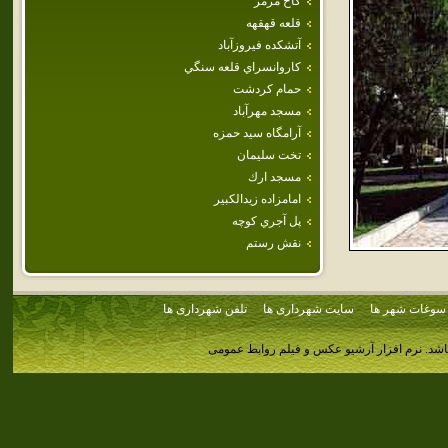
كاخ مرمر
قلعه قهقهه
آتشكده فيروزآباد
كاروانسراي‌ قلعه‌ سنگي‌
حمام كردشت
مسجد مهرآباد
آرامگاه سيد حمزه
تخت سليمان
مسجد ارك
امامزاده زيدالكبير
پل‌ آجري‌ كوچه‌
نقش رستم
سوغات شهر ها
سایت شهرداری ها
تلفن شهرداری ها
اشد.
نرم افزار آرشیو عکس و فیلم روابط عمومی