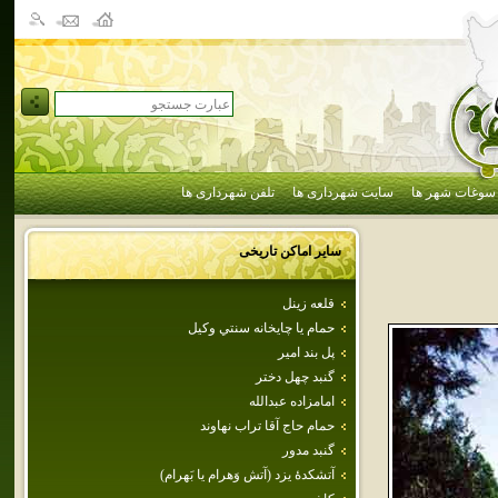
سوغات شهر ها
سایت شهرداری ها
تلفن شهرداری ها
سایر اماکن تاریخی
قلعه زينل
حمام‌ يا چايخانه‌ سنتي‌ وكيل‌
پل بند امير
گنبد چهل‌ دختر
امامزاده‌ عبدالله
حمام حاج آقا تراب نهاوند
گنبد مدور
آتشكدهٔ يزد (آتش وَهرام يا بَهرام)