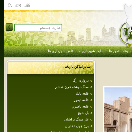
سوغات شهر ها
سایت شهرداری ها
تلفن شهرداری ها
سایر اماکن تاریخی
دروازه ارگ
سنگ نوشته قرن ششم
قلعه بابك
قلعه تيمور
قلعه ناصري
پل شيخ
غار سنگ تراشان
برج‌ چهل‌ دختران‌