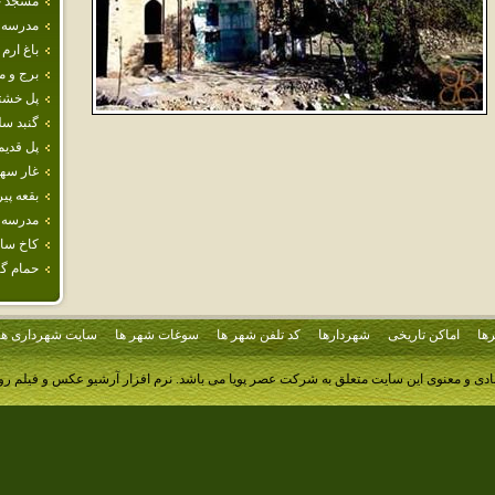
مسجد جا
مدرسه‌ 
باغ ارم
برج و م
پل خشت
گنبد سل
پل قديم
غار سهو
بقعه پي
مدرسه 
كاخ سا
حمام‌ گ
ها
اماکن تاریخی
شهردارها
کد تلفن شهر ها
سوغات شهر ها
سایت شهرداری ها
ادی و معنوی این سایت متعلق به شرکت عصر پویا می باشد.
نرم افزار آرشیو عکس و فیلم ر