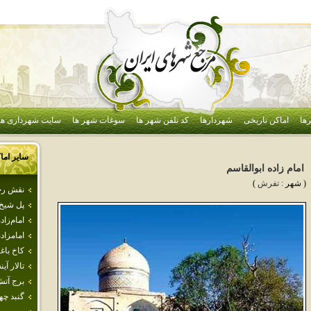
ها
اماکن تاریخی
شهردارها
کد تلفن شهر ها
سوغات شهر ها
سایت شهرداری ها
سایر اما
امام‌ زاده‌ ابوالقاسم‌
( شهر :
تفرش
)
نقش ر
پل شيخ
امام‌زاده
امامزاده
كاخ باغ
تالار آي
برج آت
گنبد چه