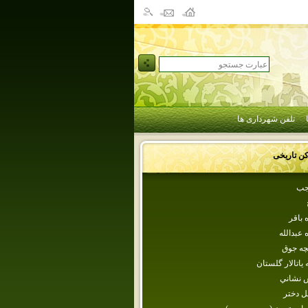
تلفن شهرداری ها
کن تاریخی
جب
‌ باقر
‌ عبدالله
چه جوق
نه ياتالار گلستان
ش نشاني
ل‌ دختر