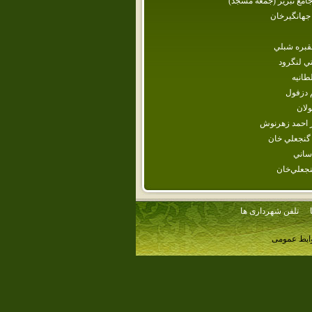
مع تبريز (جمعه مسجد)
جهانگيرخان‌
قبره شبلي
ي لنگرود
طانيه
 دزفول
لان
ر احمد زهرنوش
گنجعلي خان
ساني
نجعلي‌خان‌
تلفن شهرداری ها
وابط عمومی