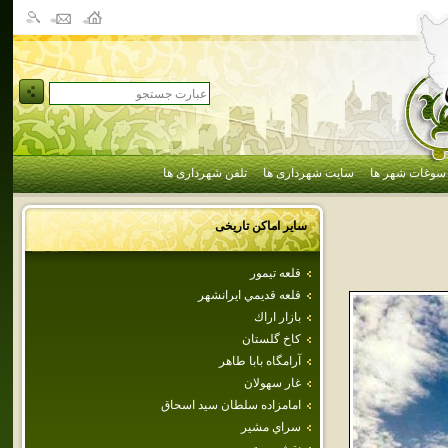
سوغات شهر ها
سایت شهرداری ها
تلفن شهرداری ها
سایر اماکن تاریخی
قلعه تيمور
قلعه قديمي ايرانشهر
بازار اراك
كاخ گلستان
آرامگاه بابا طاهر
غار سهولان
امامزاده‌ سلطان‌ سيد اسحاق‌
سراي مشير