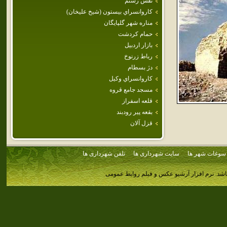
نقش رستم
كاروانسراي‌ بيستون‌ (شيخ‌ عليخان‌)
مناره شهر گلپايگان
حمام كردشت
بازار اردبيل
رباط زرنوخ
دژ بسطام
كاروانسراي‌ وكيل‌
مسجد جامع قروه
قلعه اسفراز
بقعه پير رودبند
قزل آلان
سوغات شهر ها
سایت شهرداری ها
تلفن شهرداری ها
اشد.
نرم افزار آرشیو عکس و فیلم روابط عمومی