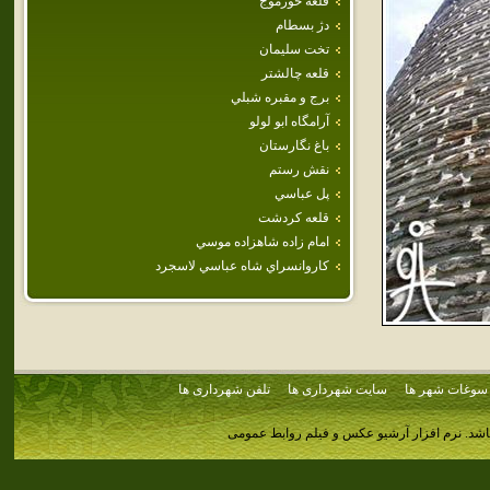
قلعه خورموج
دژ بسطام
تخت سليمان
قلعه‌ چالشتر
برج و مقبره شبلي
آرامگاه ابو لولو
باغ نگارستان
نقش رستم
پل عباسي
قلعه كردشت
امام‌ زاده‌ شاهزاده‌ موسي‌
كاروانسراي‌ شاه‌ عباسي‌ لاسجرد
سوغات شهر ها
سایت شهرداری ها
تلفن شهرداری ها
اشد.
نرم افزار آرشیو عکس و فیلم روابط عمومی