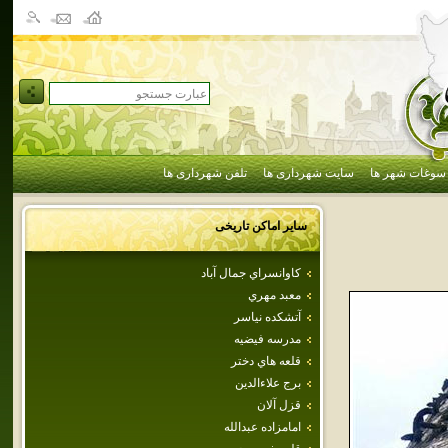
سوغات شهر ها
سایت شهرداری ها
تلفن شهرداری ها
سایر اماکن تاریخی
كاوانسراي جمال آباد
معبد مهري
آتشكده نياسر
مدرسه‌ فيضيه‌
قلعه هاي‌ دختر
برج علاءالدين
قزل آلان
امامزاده‌ عبدالله