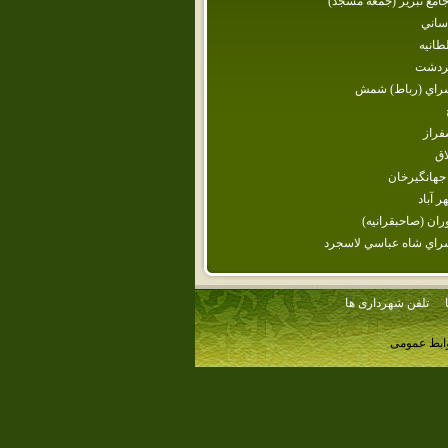
مع تبريز (جمعه مسجد)
ساني
طانيه
ردشت
سراي (رباط) شمش
فراز
اق
جهانگيرخان‌
ر آباد
وران (صاحبقرانيه)
راي‌ شاه‌ عباسي‌ لاسجرد
تلفن شهرداری ها
وابط عمومی