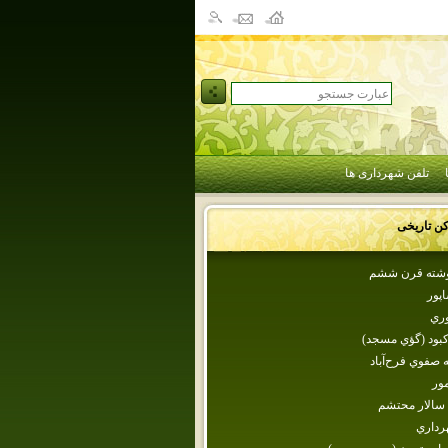
تلفن شهرداری ها
کن تاریخی
شته قرن ششم
پور
ري‌
بود (گؤي مسجد)
 صفوي‌ فرح‌آباد
مور
سالار محتشم‌
رداري