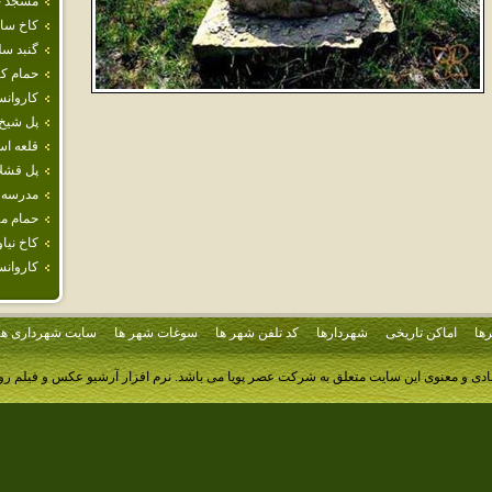
مسجد جا
كاخ سا
گنبد سل
حمام ك
كاروان
پل شيخ
قلعه اس
پل قشل
مدرسه‌ 
حمام مه
كاخ نيا
كاروانس
ها
اماکن تاریخی
شهردارها
کد تلفن شهر ها
سوغات شهر ها
سایت شهرداری ها
ادی و معنوی این سایت متعلق به شرکت عصر پویا می باشد.
نرم افزار آرشیو عکس و فیلم ر