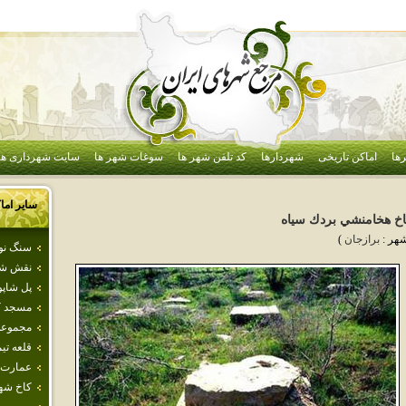
ها
اماکن تاریخی
شهردارها
کد تلفن شهر ها
سوغات شهر ها
سایت شهرداری ها
سایر اما
اخ هخامنشي بردك سياه
شهر :
برازجان
)
سنگ نو
نقش شا
پل‌ شاپو
مسجد ك
مجموعه‌
قلعه تي
عمارت‌ 
كاخ شه