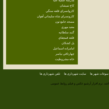
مدرسه علميه عليا
كاخ تميشان
كاروانسراي‌ قلعه‌ سنگي‌
كارونسراي‌ شاه‌ سليماني‌ آهوان‌
مسجد جامع تون
معبد مهري
گنبد سلطانيه
قلعه قمچقاي
پل كشكان
امامزاده اسماعيل
چهارتاقي نياسر
خانه مشروطيت
سوغات شهر ها
سایت شهرداری ها
تلفن شهرداری ها
اشد.
نرم افزار آرشیو عکس و فیلم روابط عمومی