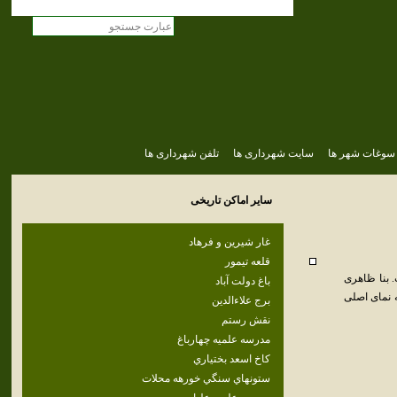
سوغات شهر ها
سایت شهرداری ها
تلفن شهرداری ها
سایر اماکن تاریخی
غار شيرين و فرهاد
قلعه تيمور
. بنا ظاهری‌
باغ دولت آباد
 نمای‌ اصلی‌
برج علاءالدين
نقش رستم
مدرسه علميه چهارباغ
كاخ اسعد بختياري
ستونهاي سنگي خورهه محلات