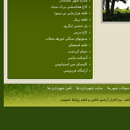
مناره شهر گلپايگان
كاخ هخامنشي بردك سياه
قلعه هزاره(بي بي مينو)
قلعه زينل
پل خشتي لنگرود
كاخ مرمر
ستونهاي سنگي خورهه محلات
قلعه قمچقاي
حمام كردشت
آتشكده نياسر
كليساي سن استپانوس
آرامگاه فردوسي
سوغات شهر ها
سایت شهرداری ها
تلفن شهرداری ها
اشد.
نرم افزار آرشیو عکس و فیلم روابط عمومی