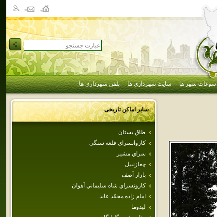
سوغات شهر ها
سایت شهرداری ها
تلفن شهرداری ها
سایر اماکن تاریخی
طاق بستان
كاروانسراي‌ قلعه‌ سنگي‌
سراي مشير
چغازنبيل
بازار آصف
كارونسراي‌ شاه‌ سليماني‌ آهوان‌
امام‌ زاده‌ محمّد عابد
ليدوما