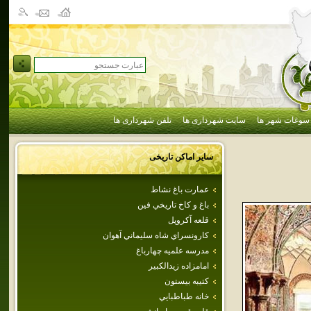
سوغات شهر ها
سایت شهرداری ها
تلفن شهرداری ها
سایر اماکن تاریخی
عمارت باغ نشاط
باغ و كاخ تاريخي فين
قلعه آكروپل
كارونسراي‌ شاه‌ سليماني‌ آهوان‌
مدرسه علميه چهارباغ
امامزاده زيدالكبير
كتيبه بيستون
خانه طباطبايي