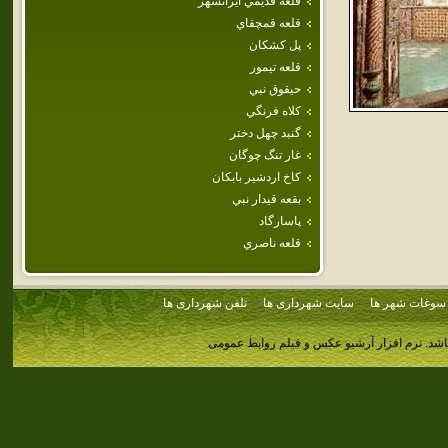
قلعه قديمي ايرانشهر
قلعه قمچقاي
پل كشكان
قلعه تيمور
حيقوق نبي
كلاه فرنگي
گنبد چهل‌ دختر
غار تنگ چوگان
كاخ اردشير بابكان
بقعه قيدار نبي
پاسارگاد
قلعه ناصري
سوغات شهر ها
سایت شهرداری ها
تلفن شهرداری ها
اشد.
نرم افزار آرشیو عکس و فیلم روابط عمومی