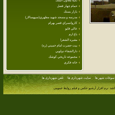
تكيه‌ معاون‌ الملك‌
حمام‌ چهار فصل
بازار بستك
مدرسه و مسجد شهيد مطهري(سپهسالار)
كاروانسراي قصر بهرام
عالي قاپو
باغ ارم
مقبره الشعرا
بيت‌ حضرت‌ امام‌ خميني‌ (ره‌)
دارالشفاء دولويي
مجموعه تاريخي كوشك
خانه فكري
سوغات شهر ها
سایت شهرداری ها
تلفن شهرداری ها
اشد.
نرم افزار آرشیو عکس و فیلم روابط عمومی