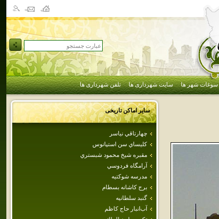
سوغات شهر ها
سایت شهرداری ها
تلفن شهرداری ها
سایر اماکن تاریخی
چهارتاقي نياسر
كليساي سن استپانوس
مقبره شيخ محمود شبستري
آرامگاه فردوسي
مدرسه شوكتيه
برج‌ كاشانه‌ بسطام‌
گنبد سلطانيه
آب‌انبار حاج كاظم