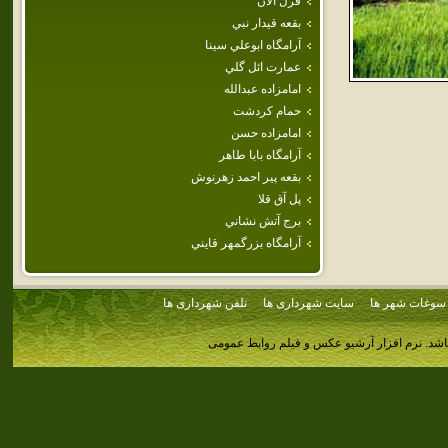
قزل آلان
بقعه قيدار نبي
آرامگاه ابوعلي سينا
عمارت ائل گلي
امامزاده‌ عبدالله
حمام كردشت
امامزاده حسن
آرامگاه بابا طاهر
بقعه پير احمد زهرنوش
پل آق قلا
برج آتش نشاني
آرامگاه بزرگمهر قايني
سوغات شهر ها
سایت شهرداری ها
تلفن شهرداری ها
اشد.
نرم افزار آرشیو عکس و فیلم روابط عمومی