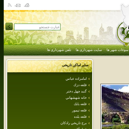
سوغات شهر ها
سایت شهرداری ها
تلفن شهرداری ها
سایر اماکن تاریخی
امامزاده‌ عباس‌
قلعه‌ دزك
گنبد چهل‌ دختر
خانه شهشهاني
قلعه بابك
قلعه تيمور
قلعه‌ بلده‌
برج تاريخي رادكان