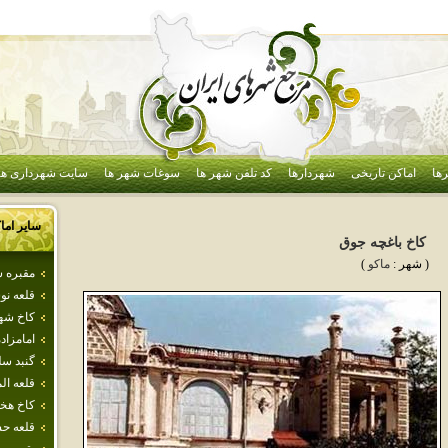
ها
اماکن تاریخی
شهردارها
کد تلفن شهر ها
سوغات شهر ها
سایت شهرداری ها
سایر اما
كاخ باغچه جوق
( شهر :
ماكو
)
مقبره 
قلعه‌ نو
كاخ شه
امامزا
گنبد سل
قلعه ا
كاخ هخ
قلعه ح