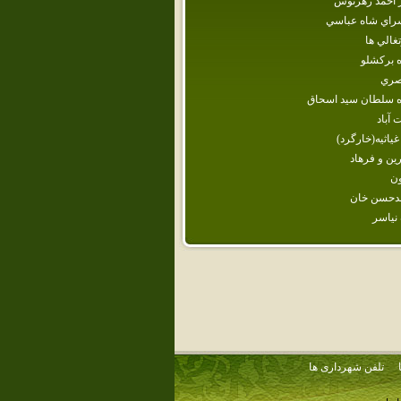
ر احمد زهرنوش
سراي شاه عباسي
تغالي ها
ه بركشلو
اصري
ه‌ سلطان‌ سيد اسحاق‌
 آباد
ياثيه(خارگرد)
ين و فرهاد
ن
دحسن خان
نياسر
تلفن شهرداری ها