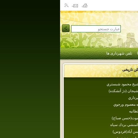
تلفن شهرداری ها
کن تاریخی
شيخ محمود شبستري
شيجان‌ (دژ آتشكده‌)
رداري
ده معصوم ورجوي
طانيه
لموت(حسن صباح)
امنشي بردك سياه
سن آباد(فردوس)