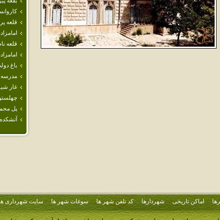
بقعه پي
كاروان
قلعه پر
امامزاد
قلعه ن
امامزاد
باغ دولت
مدرسه غ
غار شير
چهلستو
پل محم
آتشكده 
ها
اماکن تاریخی
شهردارها
کد تلفن شهر ها
سوغات شهر ها
سایت شهرداری ها