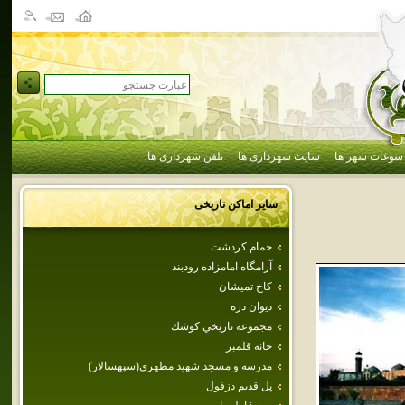
سوغات شهر ها
سایت شهرداری ها
تلفن شهرداری ها
سایر اماکن تاریخی
حمام كردشت
آرامگاه امامزاده رودبند
كاخ تميشان
ديوان دره
مجموعه تاريخي كوشك
خانه قلمبر
مدرسه و مسجد شهيد مطهري(سپهسالار)
پل قديم دزفول