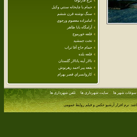
برج قارلوجا
حمام‌ يا چايخانه‌ سنتي‌ وكيل‌
سنگ نوشته قرن ششم
امامزاده معصوم ورجوي
آرامگاه بابا طاهر
قلعه خورموج
تخت جمشيد
حمام حاج آقا تراب
قلعه‌ بلده‌
تالار آينه ياتالار گلستان
بقعه پير احمد زهرنوش
كاروانسراي قصر بهرام
سوغات شهر ها
سایت شهرداری ها
تلفن شهرداری ها
اشد.
نرم افزار آرشیو عکس و فیلم روابط عمومی