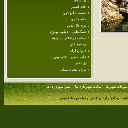
پل مردق
خانه قلمبر
مسجد جامع قروه
خانه فكري
برج علاءالدين
سنگ‌هايي‌ با خطوط‌ پهلوي‌
حمام حاج آقا تراب نهاوند
مدرسه خان
دروازه ارگ
قلعه حسن آباد(فردوس)
پل دختر
برج و مقبره شبلي
سوغات شهر ها
سایت شهرداری ها
تلفن شهرداری ها
اشد.
نرم افزار آرشیو عکس و فیلم روابط عمومی