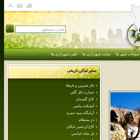
سوغات شهر ها
سایت شهرداری ها
تلفن شهرداری ها
سایر اماکن تاریخی
غار شيرين و فرهاد
عمارت ائل گلي
كاخ گلستان
آتشكده نياسر
آرامگاه سيد حمزه
دژ بسطام
كاخ اردشير بابكان
پل‌ شاه‌ عباسي‌