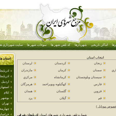
ها
اماکن تاریخی
شهردارها
کد تلفن شهر ها
سوغات شهر ها
سایت شهرداری ها
انتخاب استان
استان ها
زنجان
كردستان
لرستان
اري
سمنان
كرمان
مازندران
اذرباي
اذربايج
سيستان وبلوچستان
كرمانشاه
مركزي
اردبيل
فارس
كهگيلويه وبويراحمد
هرمزگان
اصفهان
قزوين
گلستان
همدان
ايلام
بوشهر
قم
گيلان
يزد
تهران
خصوص موبایل )
چهارمحا
خراسان
شماره تلفن شهرداری شهرهای استان
اذربايجان شرقي