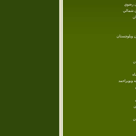
 رضوي
 شمالي
ن
 وبلوچستان
ن
اه
ه وبويراحمد
ن
ن