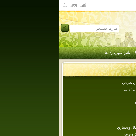
تلفن شهرداری ها
جان شرقي
ان غربي
ل وبختياري
 جنوبي