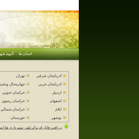
استان ها
آلبوم شهر
اذربايجان شرقي
تهران
اذربايجان غربي
چهارمحال وبختي
اردبيل
خراسان جنوبي
اصفهان
خراسان رضوي
ايلام
خراسان شمالي
بوشهر
خوزستان
دریافت فایل ام بوک تلفن شهرداری ها (م