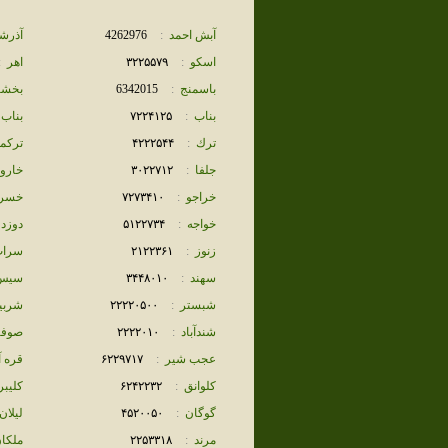
آبش احمد
:
4262976
آذرش
اسكو
:
٣٢٢۵۵٧٩
اهر
:
باسمنج
:
6342015
بخشا
بناب
:
٧٢٢۴١٢۵
بناب 
ترك
:
۴٢٢٢۵۴۴
تركم
جلفا
:
٣٠٢٢٧١٢
خاروا
خراجو
:
٧٢٧٣۴١٠
خسر
خواجه
:
۵١٢٢٧٣۴
دوزد
زنوز
:
٢١٢٢٣۶١
سرا
سهند
:
٣۴۴٨٠١٠
سيس
شبستر
:
٢٢٢٢٠۵٠٠
شربي
شندآباد
:
٢٢٢٢٠١٠
صوفي
عجب شير
:
۶٢٢٩٧١٧
قره آ
كلوانق
:
۶٢۴٢٢٣٢
كليبر
گوگان
:
۴۵٢٠٠۵٠
ليلان
مرند
:
٢٢۵٣٣١٨
ملكا