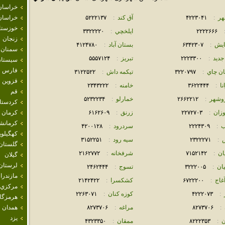
خراسان
هر
:
۴٢٢٣٠۴١
آق كند
:
۵٢٢٢١٣٧
خراسان
خوزستا
٢٢٢٢۶۶۶
ايلخچي
:
٣٣٢٢٢٢٠
زنجان
يش
:
۶٣۴٢٣٠٧
بستان آباد
:
۴١٢۴٧٨٠
سمنان
جديد
:
٢٢٢٣٣٠٠
تبريز
:
۵۵۵٧١٢۴
سيستان
فارس
ان چاي
:
٣٢٢٠٧٩٧
تيكمه داش
:
٣١٢٢۵٢٢
قزوين
نا
:
٣۶٢٢۴۴۴
خامنه
:
٢٣۴٣٢٢٢
قم
وشهر
:
٢۶۶٢٢١٢
خمارلو
:
۵٢٣٢٢٣۴
كردستا
وزان
:
٢٢٧٢٧٠٣
زرنق
:
۶١۶٢۶٠٩
كرمان
كرمانش
ب
:
٢٢٢۴٣٠٩
سردرود
:
۴٢٠٠١٢٨
كهگيلوي
:
٢٣٢٢٢٧١
سيه رود
:
٣١۵٢٢۵١
گلستان
ان
:
٧١۵٢١۴٢
شرفخانه
:
٢١۶٢٧٧٢
گيلان
لرستان
ان
:
٣٢٢٢٠٠۵
تسوج
:
٢۴۶٢۴۴۴
مازندرا
غاج
:
۶٧٢٢٢٠٠
كشكسرا
:
٢١۴٢۴٢٢
مركزي
:
۴٢٢٢٠٧٣
كوزه كنان
:
٢٢۶٣٠٧١
هرمزگا
:
٨٢٧٣٧٠۶
مراغه
:
٨٢٧٣٧٠۶
همدان
يزد
ن
:
٨٢٢٢٣۵٣
ممقان
:
۴٣٢٣٣۵٠