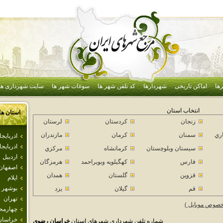
ها
اماکن تاریخی
شهردارها
کد تلفن شهر ها
سوغات شهر ها
سایت شهرداری ها
انتخاب استان
استان ها
زنجان
كردستان
لرستان
اري
سمنان
كرمان
مازندران
اذرباي
اذربايج
سيستان وبلوچستان
كرمانشاه
مركزي
اردبيل
فارس
كهگيلويه وبويراحمد
هرمزگان
اصفهان
قزوين
گلستان
همدان
ايلام
بوشهر
قم
گيلان
يزد
تهران
خصوص موبایل )
چهارمحا
خراسان
شماره تلفن شهرداری شهرهای استان
خراسان رضوي