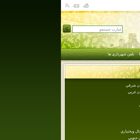
تلفن شهرداری ها
جان شرقي
ان غربي
ل وبختياري
 جنوبي