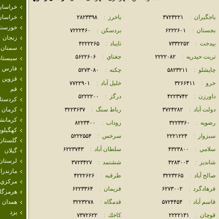
خراسان
باجگيران
:
٣٧٢٣٢٢١
باخرز
:
٢٨٢٣٣٩٨
خراسان
خوزستا
بجستان
:
۶٢٢٢۶٠١
بردسكن
:
٧٢٢٢۴۶٠
زنجان
بيدخت
:
٧٣٣٢٢۵٢
تايباد
:
۴٢٢٢٢۶۵
سمنان
تربت حيدريه
:
٢٢٢٢٠٨٢
جغتاي
:
۵۶٢٢۶٠۶
سيستان
فارس
چاپشلو
:
۵٨٢٣٢١١
چکنه
:
۵٢٧٣٠٨٠
قزوين
خرو
:
٣٢۶۶۴١١
خليل آباد
:
٧٧٢٢٩٠١
قم
داورزن
:
۴٢٢٣٧۴٢
درگز
:
۵٢٢٢٢٠٠
كردستا
دولت آباد
:
٣٧٢۴٢٨٢
رباط سنگ
:
٣٢٢٣۶٣٧
كرمان
كرمانش
رضويه
:
٣٢٢٣٣۶٠
روداب
:
٨٢٢٣۴٠٠
كهگيلوي
سبزوار
:
٢٢٢١٢٢۴
سرخس
:
۵٢٢٢۵۵۴
گلستان
سلامي
:
۴٣٢٣٨٠٠
سلطان آباد
:
۶٢٢٣٧۴٣
گيلان
لرستان
شانديز
:
۴٢٨٣٠٠٣
ششتمد
:
٣٧٢٣۴٢٧
مازندرا
صالح آباد
:
٣٢٢٣٢۶۵
طرقبه
:
۴٢٢٢۶٢۶
مركزي
فرهادگرد
:
۶٢٧٣٠٠٢
فريمان
:
۶٢٢٣٣۶۴
هرمزگا
قاسم آباد
:
۵٧٢۴۴۵۴
قدمگاه
:
٣٢٢٣٢٧٨
همدان
يزد
قوچان
:
٢٢٢٢١٣١
كاخك
:
٧٣٧٢۶٢٢