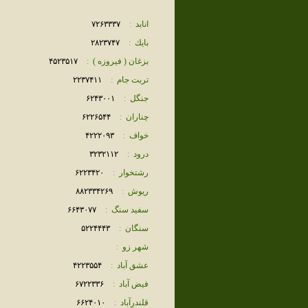
انابد
:
٧٢۶٣٣٣٧
بايك
:
٢٨٢٣٧۴٧
بزغان ( فيروزه )
:
۴۵٢٣۵١٧
تربت جام
:
٢٢٣٧۴١١
جنگل
:
۶٢۴٣٠٠١
چناران
:
۶٢٢۶۵۴۴
خواف
:
۴٢٢٢٠٩٣
درود
:
٣٢٣٢١١٢
رشتخوار
:
۶٢٢٣۴٢٠
ريوش
:
٨٨٢٣٣۴٢۶٩
سفيد سنگ
:
۶۶۴٣٠٧٧
سنگان
:
۵٢٢۴۴۴٣
شهر زو
:
عشق آباد
:
۴٢٢٣۵۵۴
فيض آباد
:
۶٧٢٢٣٣۶
قلندرِآباد
:
۶۶٢۴٠١٠