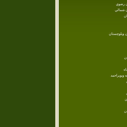
 رضوي
 شمالي
ن
 وبلوچستان
ن
اه
ه وبويراحمد
ن
ن