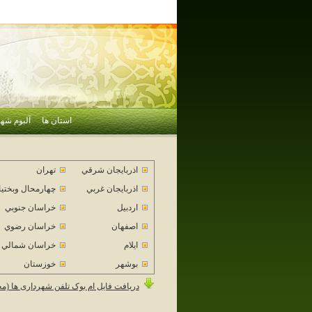
استان ها
آلبوم شهر
اذربايجان شرقي
تهران
اذربايجان غربي
چهارمحال وبختي
اردبيل
خراسان جنوبي
اصفهان
خراسان رضوي
ايلام
خراسان شمالي
بوشهر
خوزستان
دریافت فایل ام بوک تلفن شهرداری ها (م