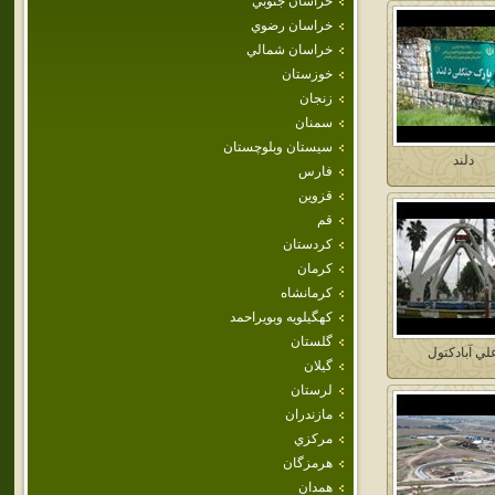
خراسان جنوبي
خراسان رضوي
خراسان شمالي
خوزستان
زنجان
سمنان
سيستان وبلوچستان
دلند
فارس
قزوين
قم
كردستان
كرمان
كرمانشاه
كهگيلويه وبويراحمد
گلستان
لي آبادكتول
گيلان
لرستان
مازندران
مركزي
هرمزگان
همدان