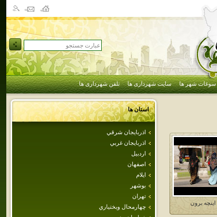
سوغات شهر ها
سایت شهرداری ها
تلفن شهرداری ها
استان ها
اذربايجان شرقي
اذربايجان غربي
اردبيل
اصفهان
ايلام
بوشهر
تهران
اينچه برون
چهارمحال وبختياري