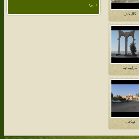
يزد
گاليكش
مراوه تپه
نوكنده