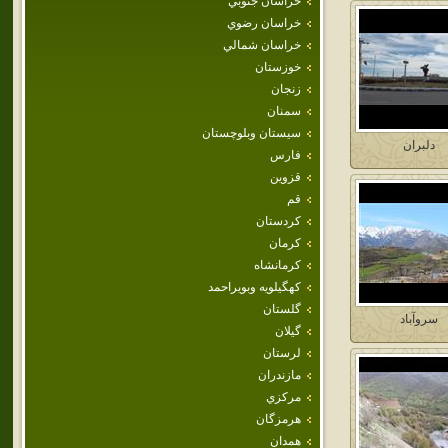
خراسان جنوبي
خراسان رضوي
خراسان شمالي
خوزستان
زنجان
سمنان
سيستان وبلوچستان
دلبران
فارس
قزوين
قم
كردستان
كرمان
كرمانشاه
كهگيلويه وبويراحمد
گلستان
سروآباد
گيلان
لرستان
مازندران
مركزي
هرمزگان
همدان