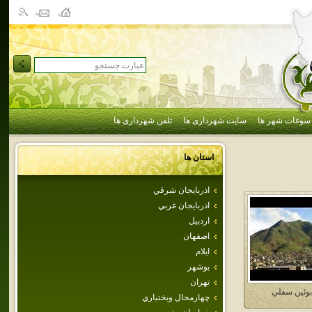
سوغات شهر ها
سایت شهرداری ها
تلفن شهرداری ها
استان ها
اذربايجان شرقي
اذربايجان غربي
اردبيل
اصفهان
ايلام
بوشهر
تهران
بوئين سفلي
چهارمحال وبختياري