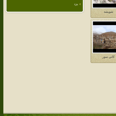
يزد
شويشه
كاني سور