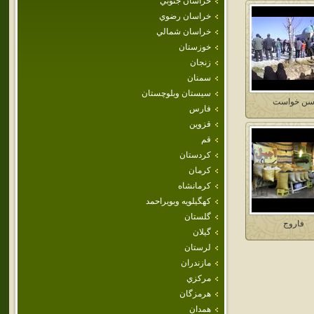
خراسان جنوبي
خراسان رضوي
خراسان شمالي
خوزستان
زنجان
سمنان
سيستان وبلوچستان
ن خواست
فارس
قزوين
قم
كردستان
كرمان
كرمانشاه
كهگيلويه وبويراحمد
گلستان
فاروج
گيلان
لرستان
مازندران
مركزي
هرمزگان
همدان