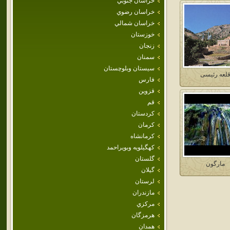
خراسان جنوبي
خراسان رضوي
خراسان شمالي
خوزستان
زنجان
سمنان
سيستان وبلوچستان
لعه رئيسی
فارس
قزوين
قم
كردستان
كرمان
كرمانشاه
كهگيلويه وبويراحمد
گلستان
مارگون
گيلان
لرستان
مازندران
مركزي
هرمزگان
همدان