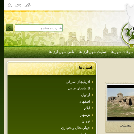
سوغات شهر ها
سایت شهرداری ها
تلفن شهرداری ها
استان ها
اذربايجان شرقي
اذربايجان غربي
اردبيل
اصفهان
ايلام
بوشهر
تهران
دهدشت
چهارمحال وبختياري