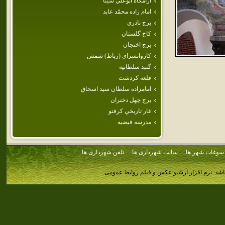
آرامگاه ابوعلي سينا
امام‌ زاده‌ محمّد عابد
برج نادري
كاخ گلستان
برج اخنجان
كاروانسراي (رباط) شمش
گنبد سلطانيه
قلعه كردشت
امامزاده‌ سلطان‌ سيد اسحاق‌
برج‌ چهل‌ دختران‌
غار تاريخي كرفتو
مدرسه‌ فيضيه‌
سوغات شهر ها
سایت شهرداری ها
تلفن شهرداری ها
اشد.
نرم افزار آرشیو عکس و فیلم روابط عمومی