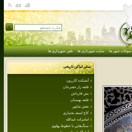
سوغات شهر ها
سایت شهرداری ها
تلفن شهرداری ها
سایر اماکن تاریخی
آتشكده كازرون
قلعه‌ زار خضرخان‌
بش قارداش
قلعه بهستان
نقش شاپور
كاخ اسعد بختياري
امامزاده‌ عبدالله
سنگ‌هايي‌ با خطوط‌ پهلوي‌