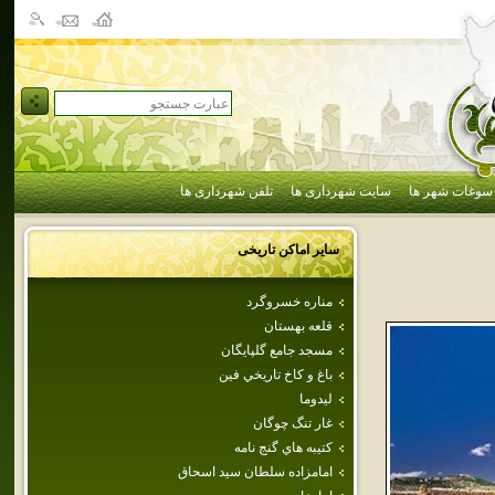
سوغات شهر ها
سایت شهرداری ها
تلفن شهرداری ها
سایر اماکن تاریخی
مناره خسروگرد
قلعه بهستان
مسجد جامع گلپايگان
باغ و كاخ تاريخي فين
ليدوما
غار تنگ چوگان
كتيبه هاي گنج نامه
امامزاده‌ سلطان‌ سيد اسحاق‌