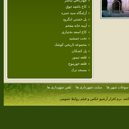
چهارتاقي نياسر
كاخ باغچه جوق
آرامگاه سيد حمزه
پل خشتي لنگرود
آيينه خانه مفخم
كاخ اسعد بختياري
تخت جمشيد
مجموعه تاريخي كوشك
پل كشكان
قلعه تيمور
قلعه خورموج
مسجد ترك
سوغات شهر ها
سایت شهرداری ها
تلفن شهرداری ها
اشد.
نرم افزار آرشیو عکس و فیلم روابط عمومی