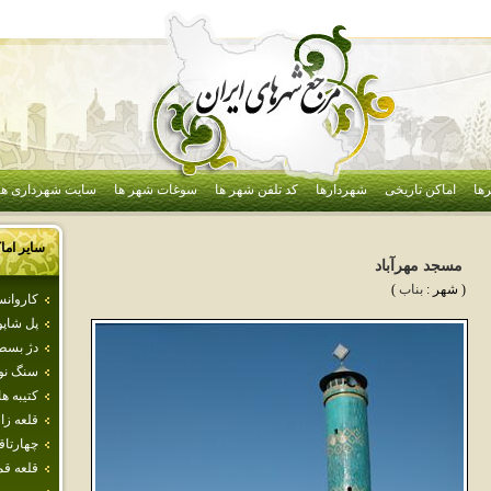
ها
اماکن تاریخی
شهردارها
کد تلفن شهر ها
سوغات شهر ها
سایت شهرداری ها
سایر اما
مسجد مهرآباد
( شهر :
بناب
)
كاروان
پل‌ شاپو
دژ بسط
سنگ نو
كتيبه ه
قلعه‌ ز
چهارتاق
قلعه ق