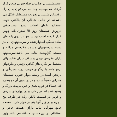
است.شبستان اصلي در ضلع جنوبي صحن قرار
گرفته كه بوسيله چند پله مي توان بدان راه
يافت.اين شبستان بصورت مستطيل شكل مي
باشدكه در جانب شمالي آن بالكني جهت
استفاده بانوان احداث شده است.سقف
تيرپوش شبستان روي 30 ستون بلند چوبي
قرار گرفته است.اين ستونها بر روي پايه هاي
ساده سنگي استوار شده و سرستونهاي آن نيز
شبيه سرستونهاي مسجد ملارستم مراغه و
مسجد گزاوشت بناب مي باشد.سرستونها
داراي مقرنس چوبي و سقف داراي نقاشيهائي
مشتمل بر نگاره هاي گياهي تزئيني و طرحهاي
ترنج مانند با رنگهاي قرمز، زرد، سبز،آبي و
نارنجي است.در وسط ديوار جنوبي شبستان
محرابي نسبتاً ساده و در دو سوي آن دو پنجره
كه احتمالاً در دوره بعدي و حين مرمت بزرگ و
وسيع شده اند قرار دارد و در ديوارهاي شرقي
و غربي در قسمت بالكن زنانه هر طرف پنج
پنجره و در زير آنها پنج در قرار دارد. مسجد
جامع مهرآباد بناب داراي اهميت خاص و
استثنائي در بين مساجد منطقه مي باشد واين