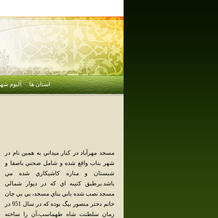
استان ها
آلبوم شهر
مسجد مهرآباد در كنار ميداني به همين نام در
شهر بناب واقع شده و شامل صحني باصفا و
شبستان و مناره كاشيكاري شده مي
باشد.برطبق كتيبه اي كه در ديوار شمالي
مسجد نصب شده باني بناي مسجد، بي بي جان
خانم دختر منصور بيگ بوده كه در سال 951 در
زمان سلطنت شاه طهماسب،آن را ساخته