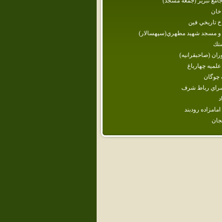
مع تبريز (جمعه مسجد)
خان
اخ تاريخي فين
و مسجد شهيد مطهري(سپهسالار)
ستك
وران (صاحبقرانيه)
لميه چهارباغ
 چوگان
سراي رباط شرف
د
امامزاده رودبند
جان