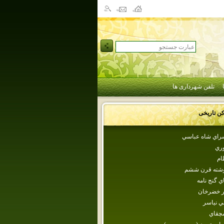
تلفن شهرداری ها
کن تاریخی
سراي شاه عباسي
ري‌
ام
شته قرن ششم
اي گنج نامه
ار خضرخان‌
ي نياسر
مچقاي