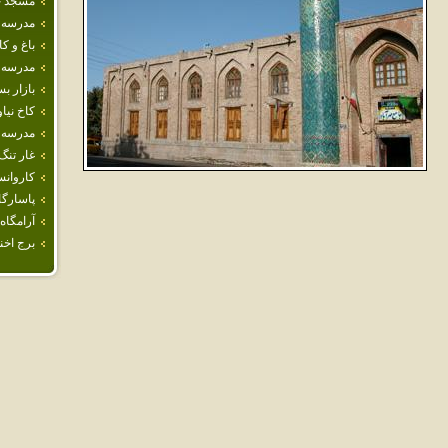
مسجد جا
مدرسه 
باغ و ك
مدرسه 
بازار ب
كاخ نيا
مدرسه ع
غار تنگ
كاروان
پاسارگا
آرامگاه 
برج اخن