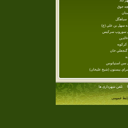
ر آباد
چه جوق
تان
 سياهگل
ه‌ سهل‌ بن‌ علي‌ (ع‌)
ي سوروپ سركيس
ءالدين
كركويه
گنجعلي خان
ه‌
 سن استپانوس
راي‌ بيستون‌ (شيخ‌ عليخان‌)
تلفن شهرداری ها
وابط عمومی