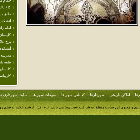
حمام مه
كاخ باغ
طاق بس
آتشكده
امام‌ زاد
كليسا
برج علا
آتشكده 
مدرسه 
قلعه‌ بلد
كليساي
كاروانس
ها
اماکن تاریخی
شهردارها
کد تلفن شهر ها
سوغات شهر ها
سایت شهرداری ها
ادی و معنوی این سایت متعلق به شرکت عصر پویا می باشد.
نرم افزار آرشیو عکس و فیلم ر