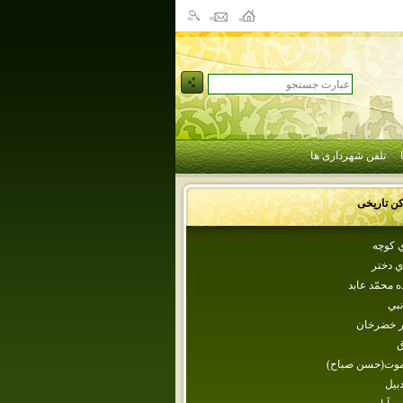
تلفن شهرداری ها
کن تاریخی
‌ كوچه‌
ي‌ دختر
ده‌ محمّد عابد
نبي
ار خضرخان‌
ق
لموت(حسن صباح)
دبيل