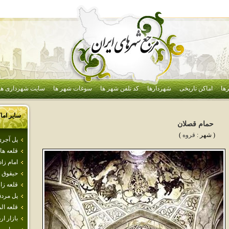
ها
اماکن تاریخی
شهردارها
کد تلفن شهر ها
سوغات شهر ها
سایت شهرداری ها
سایر اما
حمام قصلان
( شهر :
قروه
)
پل‌ آجري
قلعه ها
امام‌ زا
حيقوق 
قلعه‌ ز
پل مرد
قلعه ا
بازار ار