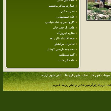
قلعه هاي‌ دختر
عمارت‌ سالار محتشم‌
مدرسه خان
خانه شهشهاني
كاروانسراي شاه عباسي
قلعه‌ زار خضرخان‌
مناره فيروزآباد
بقعه آقاشاه بالو زاهد
امامزاده بركشلو
مجموعه تاريخي كوشك
گنبد سلطانيه
قلعه كردشت
سوغات شهر ها
سایت شهرداری ها
تلفن شهرداری ها
اشد.
نرم افزار آرشیو عکس و فیلم روابط عمومی