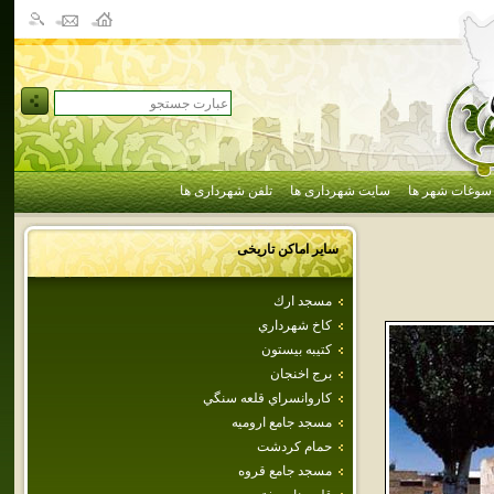
سوغات شهر ها
سایت شهرداری ها
تلفن شهرداری ها
سایر اماکن تاریخی
مسجد ارك
كاخ شهرداري
كتيبه بيستون
برج اخنجان
كاروانسراي‌ قلعه‌ سنگي‌
مسجد جامع اروميه
حمام كردشت
مسجد جامع قروه