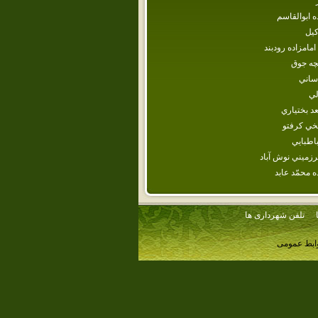
ه‌ ابوالقاسم‌
كيل
امامزاده رودبند
چه جوق
ساني
لي‌
د بختياري
يخي كرفتو
اطبايي
زميني نوش آباد
ده‌ محمّد عابد
تلفن شهرداری ها
وابط عمومی