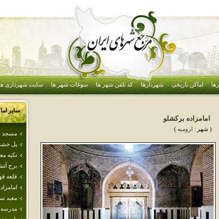
ها
اماکن تاریخی
شهردارها
کد تلفن شهر ها
سوغات شهر ها
سایت شهرداری ها
سایر اما
امامزاده بركشلو
( شهر :
اروميه
)
مسجد ج
پل خشت
تكيه‌ مع
برج آت
قلعه قه
امامزاده
معبد سل
مدرسه ع