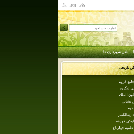
تلفن شهرداری ها
کن تاریخی
امع قروه
ي لنگرود
اون‌ الملك‌
ش نشاني
قهه
 زيدالكبير
وكي‌ خورهه‌
لميه چهارباغ