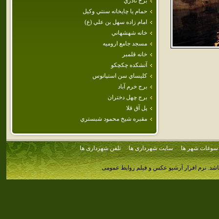
برج نادري
حمام‌ يا چايخانه‌ سنتي‌ وكيل‌
امام‌ زاده‌ سهل‌ بن‌ علي‌ (ع‌)
خانه شهشهاني
مسجد جامع اروميه
خانه قلمبر
آتشكده چكچكو
كليساي سن استپانوس
برج خرم آباد
برج‌ چهل‌ دختران‌
پل آق قلا
مقبره شيخ محمود شبستري
سوغات شهر ها
سایت شهرداری ها
تلفن شهرداری ها
اشد.
نرم افزار آرشیو عکس و فیلم روابط عمومی