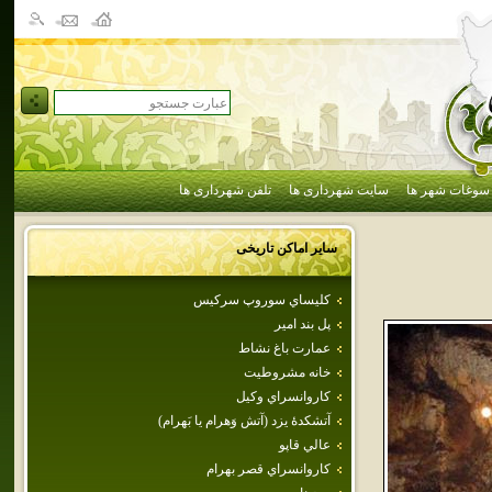
سوغات شهر ها
سایت شهرداری ها
تلفن شهرداری ها
سایر اماکن تاریخی
كليساي سوروپ سركيس
پل بند امير
عمارت باغ نشاط
خانه مشروطيت
كاروانسراي‌ وكيل‌
آتشكدهٔ يزد (آتش وَهرام يا بَهرام)
عالي قاپو
كاروانسراي قصر بهرام