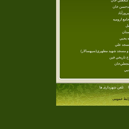
گنجعلي خان
دحسن خان
روزآباد
مع اروميه
نل
ستان
‌ يحيي‌
مسجد علي‌
و مسجد شهيد مطهري(سپهسالار)
اخ تاريخي فين
نجعلي‌خان‌
نبي
تلفن شهرداری ها
وابط عمومی