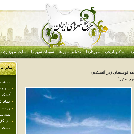
ها
اماکن تاریخی
شهردارها
کد تلفن شهر ها
سوغات شهر ها
سایت شهرداری ها
سایر اما
عه‌ نوشيجان‌ (دژ آتشكده‌)
هر :
ملاير
)
پل عبا
ستونها
آتشكده 
حمام ك
آيينه خ
بقعه پي
باغ نگا
مسجد مه