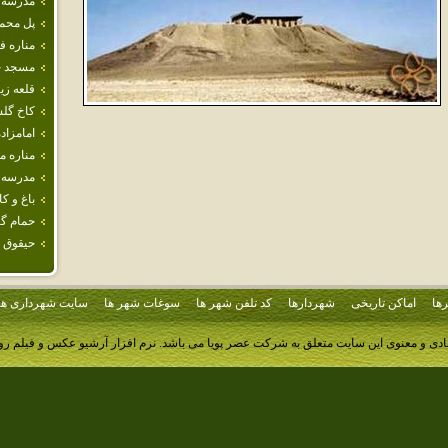
مدرسه 
پل محم
مناره في
مسجد جا
قلعه زي
كاخ گل
امامزاده
مناره‌ 
مدرسه 
باغ و ك
حمام‌ گ
حيقوق 
ها
اماکن تاریخی
شهردارها
کد تلفن شهر ها
سوغات شهر ها
سایت شهرداری ها
ادی و معنوی این سایت متعلق به شرکت عصر پویا می باشد.
نرم افزار آرشیو عکس و فیلم ر