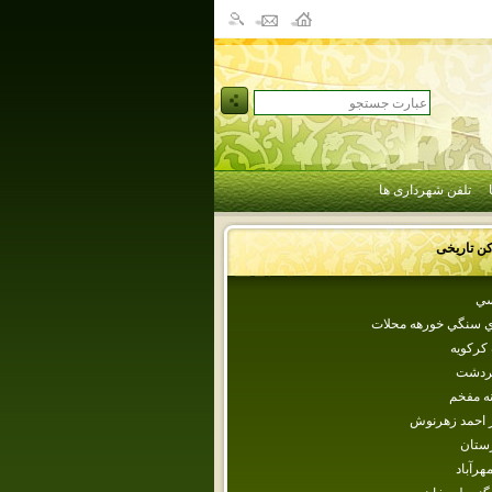
تلفن شهرداری ها
کن تاریخی
سي
ي سنگي خورهه محلات
كركويه
ردشت
انه مفخم
ر احمد زهرنوش
رستان
رآباد