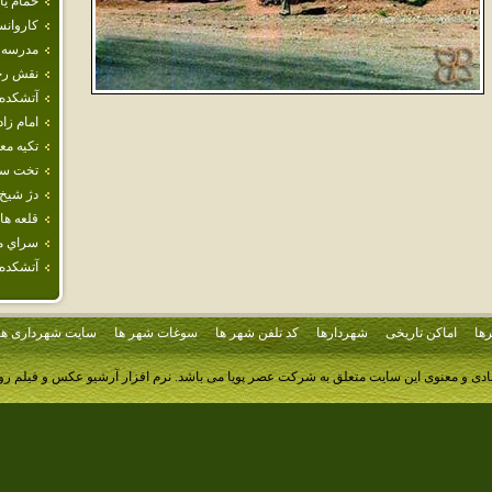
حمام‌ يا
كاروانس
مدرسه 
نقش ر
آتشكده‌
امام‌ زا
تكيه‌ مع
تخت سل
دژ شيخ
قلعه ها
سراي م
آتشكده 
ها
اماکن تاریخی
شهردارها
کد تلفن شهر ها
سوغات شهر ها
سایت شهرداری ها
ادی و معنوی این سایت متعلق به شرکت عصر پویا می باشد.
نرم افزار آرشیو عکس و فیلم ر