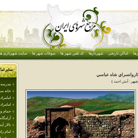
ها
اماکن تاریخی
شهردارها
کد تلفن شهر ها
سوغات شهر ها
سایت شهرداری ها
سایر اما
اروانسراي شاه عباسي
شهر :
آبش احمد
)
مدرسه ع
خانه سي
امامزاده
امامزا
حمام و
آرامگا
تالار آي
امام‌ زاد