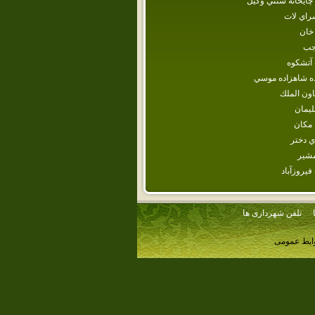
 چايخانه‌ سنتي‌ وكيل‌
راي لات
خان
جب
 آتشكوه
ده‌ شاهزاده‌ موسي‌
اون‌ الملك‌
يمان
 مكان
ي‌ دختر
شير
فيروزآباد
تلفن شهرداری ها
وابط عمومی