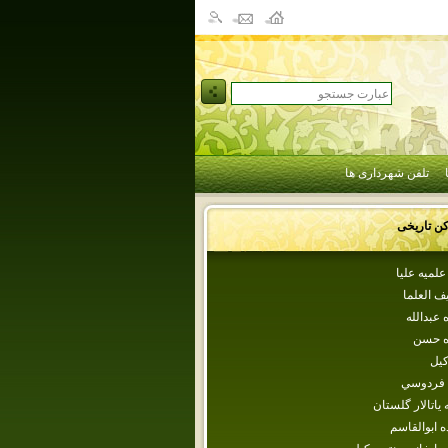
تلفن شهرداری ها
کن تاریخی
لميه عليا
ف العلما
‌ عبدالله
ده حسن
كيل
ه فردوسي
نه ياتالار گلستان
ه‌ ابوالقاسم‌