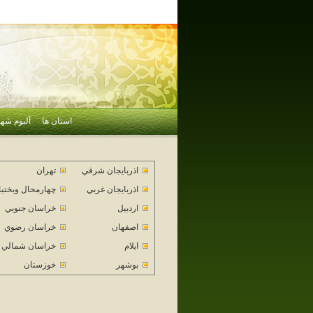
استان ها
آلبوم شهر
اذربايجان شرقي
تهران
اذربايجان غربي
چهارمحال وبختي
اردبيل
خراسان جنوبي
اصفهان
خراسان رضوي
ايلام
خراسان شمالي
بوشهر
خوزستان