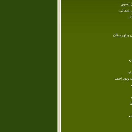
 رضوي
 شمالي
ن
 وبلوچستان
ن
اه
ه وبويراحمد
ن
ن