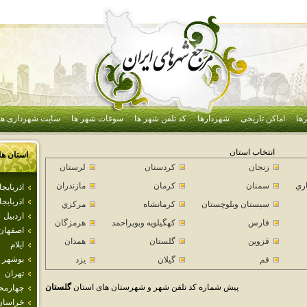
ها
اماکن تاریخی
شهردارها
کد تلفن شهر ها
سوغات شهر ها
سایت شهرداری ها
انتخاب استان
استان ها
زنجان
كردستان
لرستان
اري
سمنان
كرمان
مازندران
اذرباي
اذربايج
سيستان وبلوچستان
كرمانشاه
مركزي
اردبيل
فارس
كهگيلويه وبويراحمد
هرمزگان
اصفهان
قزوين
گلستان
همدان
ايلام
بوشهر
قم
گيلان
يزد
تهران
پیش شماره کد تلفن شهر و شهرستان های استان
گلستان
چهارمحا
خراسان