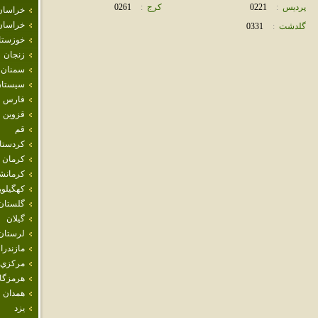
پرديس
:
0221
كرج
:
0261
خراسان
خراسان
گلدشت
:
0331
خوزستا
زنجان
سمنان
سيستان
فارس
قزوين
قم
كردستا
كرمان
كرمانش
كهگيلوي
گلستان
گيلان
لرستان
مازندرا
مركزي
هرمزگا
همدان
يزد