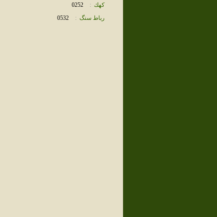
كهك
:
0252
رباط سنگ
:
0532