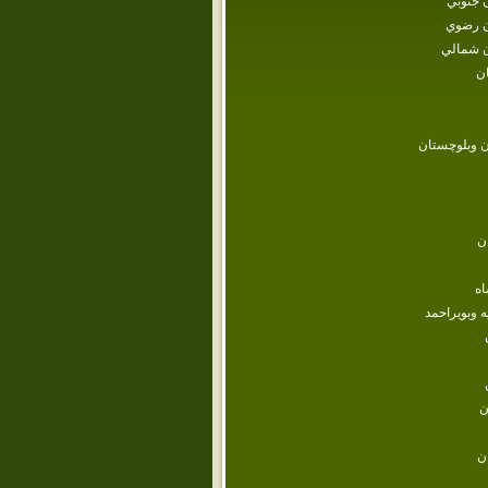
 جنوبي
 رضوي
 شمالي
ن
 وبلوچستان
ن
اه
ه وبويراحمد
ن
ن