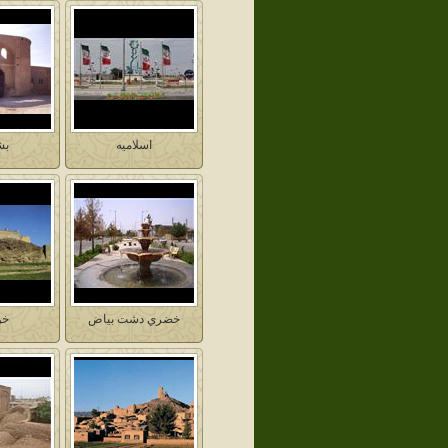
اسلاميه
بش
خضري دشت بياض
خ