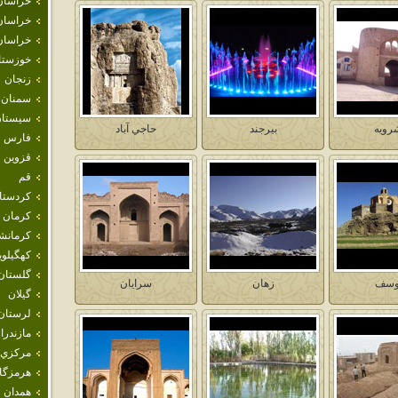
خراسان
خراسان
خراسان
خوزستا
زنجان
سمنان
سيستان
رويه
بيرجند
حاجي آباد
فارس
قزوين
قم
كردستا
كرمان
كرمانش
كهگيلوي
گلستان
وسف
زهان
سرايان
گيلان
لرستان
مازندرا
مركزي
هرمزگا
همدان