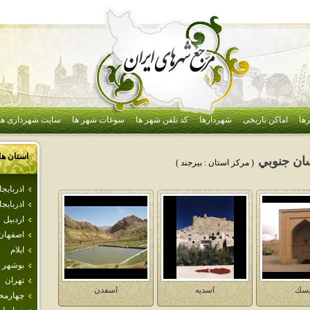
ها
اماکن تاریخی
شهردارها
کد تلفن شهر ها
سوغات شهر ها
سایت شهرداری ها
استان ها
ان جنوبي
( مرکز استان :
بيرجند
)
اذرباي
اذربايج
اردبيل
اصفهان
ايلام
بوشهر
تهران
يسك
اسديه
اسفدن
چهارمحا