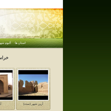
استان ها
آلبوم شهر
خراس
آرين شهر (سده)
آ