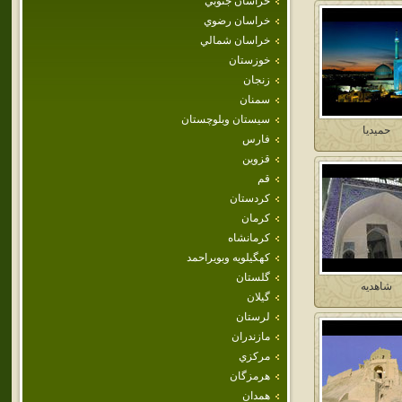
خراسان جنوبي
خراسان رضوي
خراسان شمالي
خوزستان
زنجان
سمنان
سيستان وبلوچستان
حميديا
فارس
قزوين
قم
كردستان
كرمان
كرمانشاه
كهگيلويه وبويراحمد
گلستان
شاهديه
گيلان
لرستان
مازندران
مركزي
هرمزگان
همدان