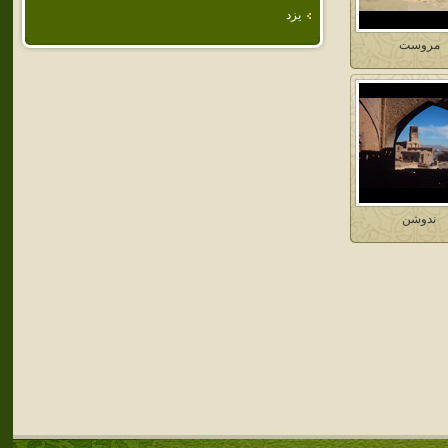
يزد
مروست
ندوشن