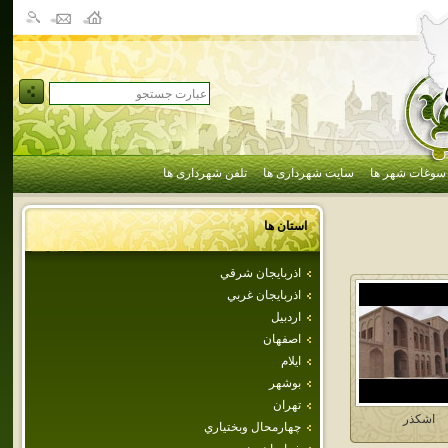
سوغات شهر ها
سایت شهرداری ها
تلفن شهرداری ها
استان ها
اذربايجان شرقي
اذربايجان غربي
اردبيل
اصفهان
ايلام
بوشهر
تهران
اشكذر
چهارمحال وبختياري