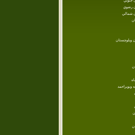
 جنوبي
 رضوي
 شمالي
ن
 وبلوچستان
ن
اه
ه وبويراحمد
ن
ن