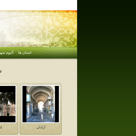
استان ها
آلبوم شهر
س
آرادان
ام