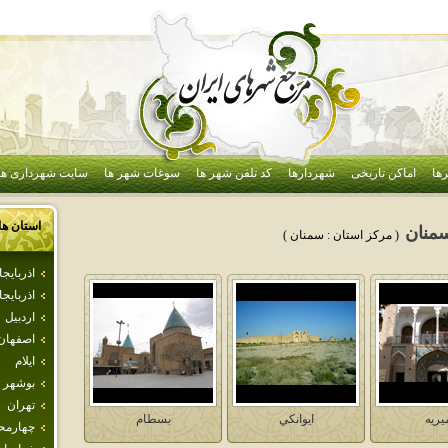
ها
اماکن تاریخی
شهردارها
کد تلفن شهر ها
سوغات شهر ها
سایت شهرداری ها
استان ها
منان
( مرکز استان :
سمنان
)
اذرباي
اذربايج
اردبيل
اصفهان
ايلام
بوشهر
تهران
يريه
ايوانكي
بسطام
چهارمحا