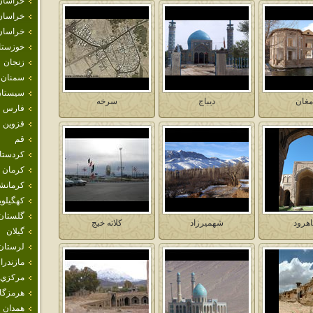
خراسان
خراسان
خراسان
خوزستا
زنجان
سمنان
سيستان
مغان
ديباج
سرخه
فارس
قزوين
قم
كردستا
كرمان
كرمانش
كهگيلوي
گلستان
هرود
شهميرزاد
كلاته خيج
گيلان
لرستان
مازندرا
مركزي
هرمزگا
همدان