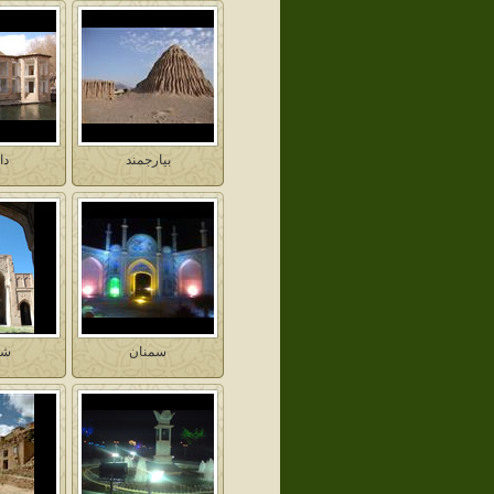
بيارجمند
دا
سمنان
شا