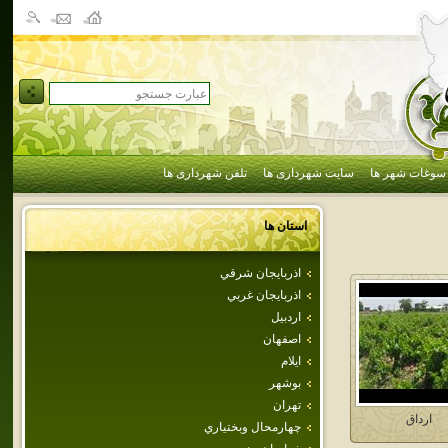
سوغات شهر ها
سایت شهرداری ها
تلفن شهرداری ها
استان ها
اذربايجان شرقي
اذربايجان غربي
اردبيل
اصفهان
ايلام
بوشهر
تهران
ارداق
چهارمحال وبختياري