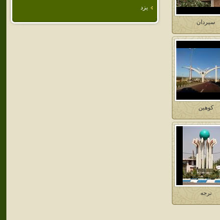
يزد
سيردان
كوهين
نرجه