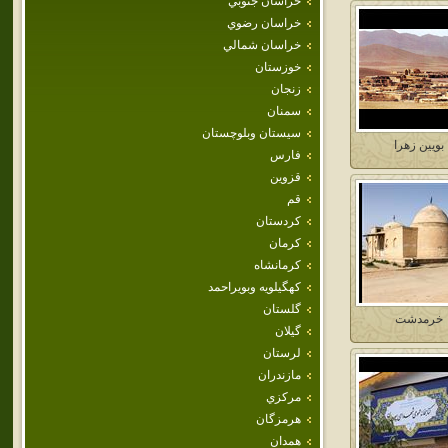
خراسان جنوبي
خراسان رضوي
خراسان شمالي
خوزستان
زنجان
سمنان
سيستان وبلوچستان
بويين زهرا
فارس
قزوين
قم
كردستان
كرمان
كرمانشاه
كهگيلويه وبويراحمد
گلستان
خرمدشت
گيلان
لرستان
مازندران
مركزي
هرمزگان
همدان