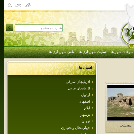
سوغات شهر ها
سایت شهرداری ها
تلفن شهرداری ها
استان ها
اذربايجان شرقي
اذربايجان غربي
اردبيل
اصفهان
ايلام
بوشهر
تهران
دهدشت
چهارمحال وبختياري