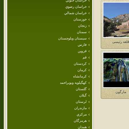
خراسان جنوبي
خراسان رضوي
خراسان شمالي
خوزستان
زنجان
سمنان
سيستان وبلوچستان
لعه رئيسی
فارس
قزوين
قم
كردستان
كرمان
كرمانشاه
كهگيلويه وبويراحمد
گلستان
مارگون
گيلان
لرستان
مازندران
مركزي
هرمزگان
همدان