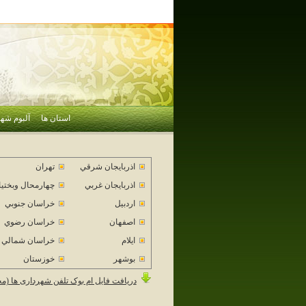
استان ها
آلبوم شهر
اذربايجان شرقي
تهران
اذربايجان غربي
چهارمحال وبختي
اردبيل
خراسان جنوبي
اصفهان
خراسان رضوي
ايلام
خراسان شمالي
بوشهر
خوزستان
دریافت فایل ام بوک تلفن شهرداری ها (م