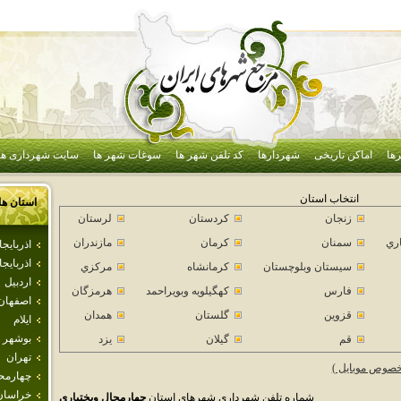
ها
اماکن تاریخی
شهردارها
کد تلفن شهر ها
سوغات شهر ها
سایت شهرداری ها
انتخاب استان
استان ها
زنجان
كردستان
لرستان
اري
سمنان
كرمان
مازندران
اذرباي
اذربايج
سيستان وبلوچستان
كرمانشاه
مركزي
اردبيل
فارس
كهگيلويه وبويراحمد
هرمزگان
اصفهان
قزوين
گلستان
همدان
ايلام
بوشهر
قم
گيلان
يزد
تهران
خصوص موبایل )
چهارمحا
خراسان
شماره تلفن شهرداری شهرهای استان
چهارمحال وبختياري