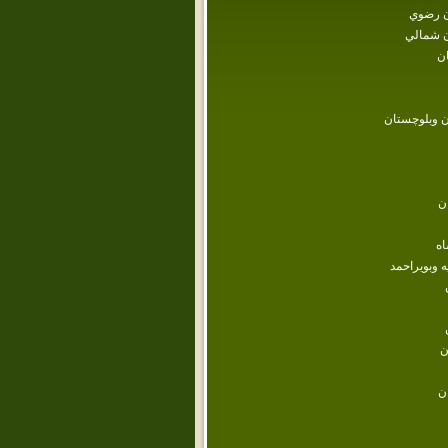
 رضوي
 شمالي
ن
 وبلوچستان
ن
اه
ه وبويراحمد
ن
ن