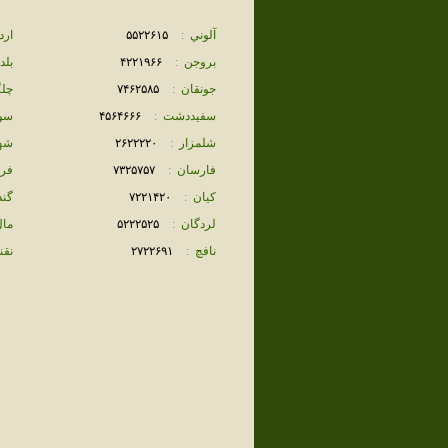
آلوني
:
۵۵٢٢۶١۵
ارد
بروجن
:
۴٢٢١٩۶۶
بلد
جونقان
:
٧۴۶٢۵٨۵
چلگ
سفيددشت
:
۴۵۶۴۶۶۶
سو
شلمزار
:
٢۶٢٢٢٢٠
شه
فارسان
:
٧٣٢۵٧۵٧
فرا
كيان
:
٧٢٢١۴٢٠
گند
لردگان
:
۵٢٢٢۵٢۵
مال
نافچ
:
٢٧٢٢۶٩١
نقن