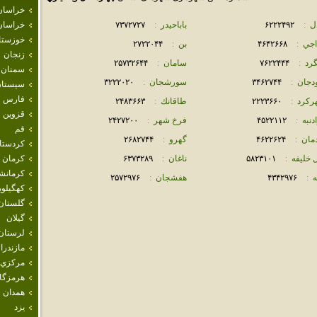
خراسان
ل
:
۶٢٢٢۴٩٢
باباحيدر
:
٧٣٧٢٧٢٧
خراسان
خوزستا
اجي
:
۴۶۴٢۶۶٨
بن
:
٢٧٢٢٠۴۴
زنجان
رد
:
٧۶٢٢۴۴۴
سامان
:
٢۵٧٣٢۶۴۴
سمنان
دجان
:
٣۴۶٢٧۴۴
سورشجان
:
٣٢٢٢٠٢٠
سيستان
فارس
ركرد
:
٢٢٢٣۶۶٠
طاقانك
:
٢۴٨٣۶۶٣
قزوين
دنبه
:
۴۵٢٢١١٢
فرخ شهر
:
٢۴٢٧٢٠٠
قم
مان
:
۴۶٢٢۶٢۴
گهرو
:
٢۶٨٢٧۴۴
كردستا
 خليفه
:
۵٨٢٣١٠١
ناغان
:
۶٣٧٣٢٨٩
كرمان
كرمانش
ه
:
۴٣۴٢٩٧۶
هفشجان
:
٢۵٧٢٩٧۶
كهگيلوي
گلستان
گيلان
لرستان
مازندرا
مركزي
هرمزگا
همدان
يزد