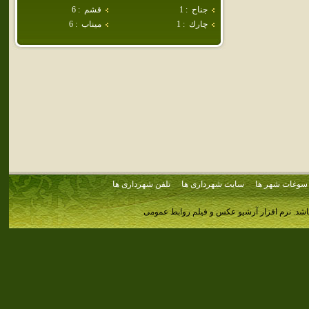
جناح
:
1
قشم
:
6
چارك
:
1
ميناب
:
6
سوغات شهر ها
سایت شهرداری ها
تلفن شهرداری ها
اشد.
نرم افزار آرشیو عکس و فیلم روابط عمومی