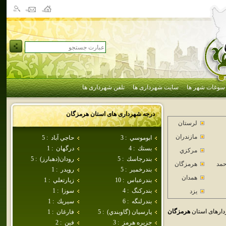
سوغات شهر ها
سایت شهرداری ها
تلفن شهرداری ها
درجه شهرداری های استان
هرمزگان
لرستان
مازندران
ابوموسي
:
3
حاجي آباد
:
5
بستك
:
4
درگهان
:
1
مركزي
بندرجاسك
:
5
رودان(دهبارز)
:
5
حمد
هرمزگان
بندرخمير
:
5
رويدر
:
1
همدان
بندرعباس
:
10
زيارتعلي
:
1
بندركنگ
:
4
سوزا
:
1
يزد
بندرلنگه
:
6
سيريك
:
1
ارهای استان
هرمزگان
پارسيان (گاوبندي)
:
5
فارغان
:
1
جزيره هرمز
:
3
فين
:
2