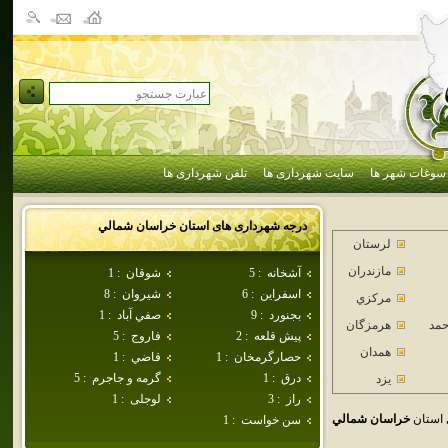
سوغات شهر ها
سایت شهرداری ها
تلفن شهرداری ها
درجه شهرداری های استان
خراسان شمالي
لرستان
مازندران
آشخانه
:
5
شوقان
:
1
اسفراين
:
6
شيروان
:
8
مركزي
بجنورد
:
9
صفي آباد
:
1
حمد
هرمزگان
پيش قلعه
:
2
فاروج
:
5
همدان
حصارگرمخان
:
1
قاضي
:
1
درق
:
1
گرمه و جاجرم
:
5
يزد
راز
:
3
لوجلی
:
1
 استان
خراسان شمالي
سن خواست
:
1