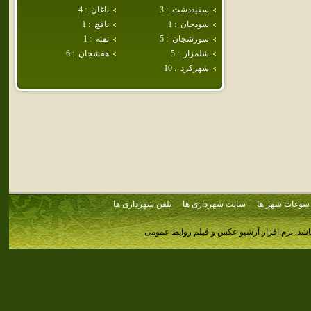
سفيددشت
:
3
ناغان
:
4
سودجان
:
1
نافچ
:
1
سورشجان
:
5
نقنه
:
1
شلمزار
:
5
هفشجان
:
6
شهركرد
:
10
سوغات شهر ها
سایت شهرداری ها
تلفن شهرداری ها
اشد.
نرم افزار آرشیو عکس و فیلم روابط عمومی