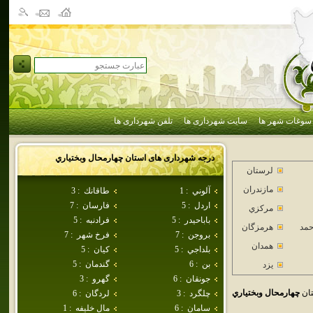
سوغات شهر ها
سایت شهرداری ها
تلفن شهرداری ها
درجه شهرداری های استان
چهارمحال وبختياري
لرستان
مازندران
آلوني
:
1
طاقانك
:
3
اردل
:
5
فارسان
:
7
مركزي
باباحيدر
:
5
فرادنبه
:
5
حمد
هرمزگان
بروجن
:
7
فرخ شهر
:
7
همدان
بلداجي
:
5
كيان
:
5
بن
:
6
گندمان
:
5
يزد
جونقان
:
6
گهرو
:
3
تان
چهارمحال وبختياري
چلگرد
:
3
لردگان
:
6
سامان
:
6
مال خليفه
:
1