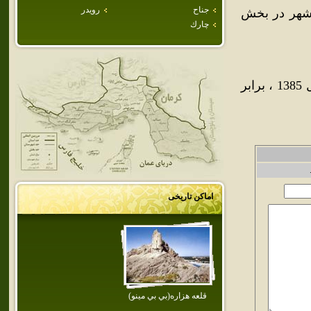
جناح
رويدر
 شهر در بخش
چارك
جمعيت شهر ميناب طبق سرشماري عمومي نفوس و مسكن در سال 1385 ، برابر
اماکن تاریخی
قلعه هزاره(بي بي مينو)