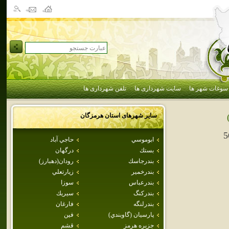
سوغات شهر ها
سایت شهرداری ها
تلفن شهرداری ها
سایر شهرهای استان
هرمزگان
5
ابوموسي
حاجي آباد
بستك
درگهان
بندرجاسك
رودان(دهبارز)
بندرخمير
زيارتعلي
بندرعباس
سوزا
بندركنگ
سيريك
بندرلنگه
فارغان
پارسيان (گاوبندي)
فين
جزيره هرمز
قشم