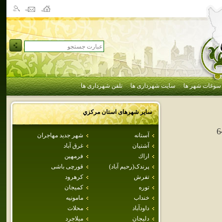
سوغات شهر ها
سایت شهرداری ها
تلفن شهرداری ها
سایر شهرهای استان
مركزي
6
آستانه
شهر جديد مهاجران
آشتيان
غرق آباد
اراك
فرمهين
پرندک(رحيم آباد)
قورچی باشی
تفرش
كرهرود
توره
كميجان
خنداب
مامونيه
داودآباد
محلات
دليجان
ميلاجرد