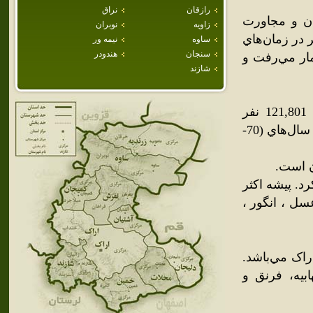
رازقان
نراق
ان و مجاورت
زاويه
نوبران
 در زمان‌هاي
ساوه
نيمه ور
سنجان
هندودر
مار مي‌رفت و
شازند
جمعيت شهرستان خمين در سال 1370 هجري خورشيدي برابر با 121,801 نفر
سرشماري شده‌است. ضريب رشد سالانه جمعيت شهرستان در طي سال‌هاي (70-
د. پيشه اکثر
ل ، انگور ،
 20 کيلومتري خمين_اراک مي‌باشد.
بيه، فرنق و