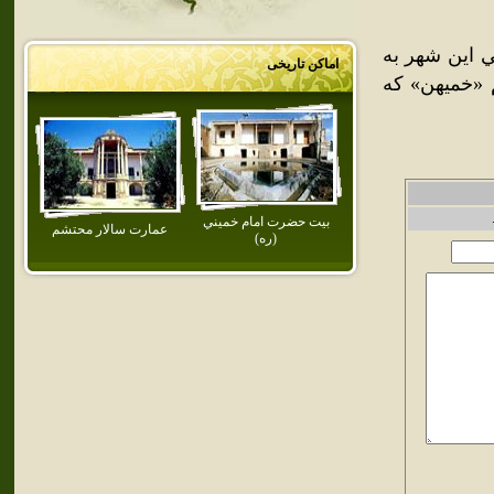
ني اين شهر به
اماکن تاریخی
 «خميهن» که
بيت‌ حضرت‌ امام‌ خميني‌
عمارت‌ سالار محتشم‌
(ره‌)