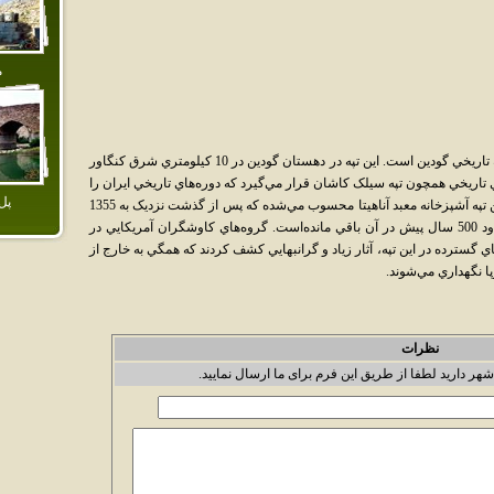
م
يکي از آثار تاريخي و ديدني شهرستان کنگاور تپه تاريخي گودين است. اين تپه در دهستان گودين در 10 کيلومتري شرق کنگاور
 تاريخي همچون تپه سيلک کاشان قرار مي‌گيرد که دوره‌هاي تاريخي ايران را
پل‌
با نسبت دادن به اين تپه‌ها دسته بندي مي‌کنند. اين تپه آشپزخانه معبد آناهيتا محسوب مي‌شده که پس از گذشت نزديک به 1355
سال از ساخت آن تنها آثار چند بنا مربوط به حدود 500 سال پيش در آن باقي مانده‌است. گروه‌هاي کاوشگران آمريکايي در
13 ضمن انجام کاوشهاي گسترده در اين تپه، آثار زياد و گرانبهايي کشف کردند که همگي به خارج از
پا نگهداري مي‌شوند.
نظرات
شهر دارید لطفا از طریق این فرم برای ما ارسال نمایید.