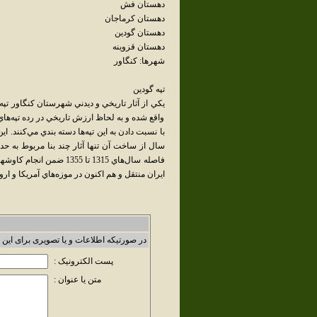
دهستان فش
دهستان کرماجان
دهستان گودين
دهستان قزوينه
شهرها: کنگاور
تپه گودين
واقع شده و به لحاظ ارزش تاريخي در رده تپه‌هاي
فاصله سال‌هاي 1315 تا 55
ايران منتقل و هم اکنون در موزه‌هاي آمريکا و ارو
در صورتیکه اطلاعات و یا تصویری برای این 
پست الکترونیک :
متن یا عنوان :