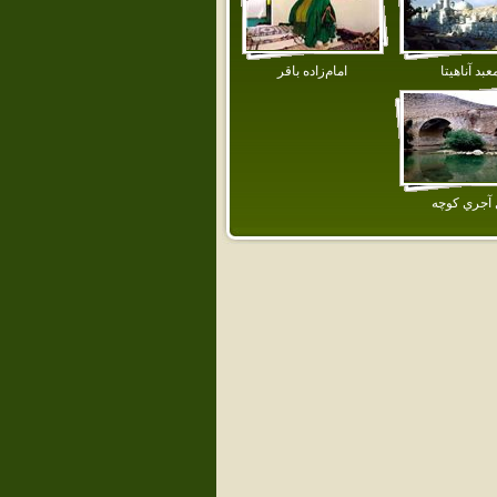
عبد آناهيتا
امام‌زاده‌ باقر
 آجري‌ كوچه‌