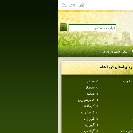
تلفن شهرداری ها
رهای استان
كرمانشاه
بادغرب
سنقر
سومار
صحنه
قصرشيرين
كرمانشاه
كرندغرب
كورزان
گهواره
اهي دشت
گيلانغرب