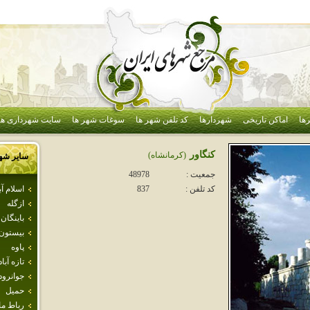
ها
اماکن تاریخی
شهردارها
کد تلفن شهر ها
سوغات شهر ها
سایت شهرداری ها
كنگاور
(كرمانشاه)
سایر شه
جمعیت :
48978
اسلام آ
کد تلفن :
837
ازگله
باينگان
بيستون
پاوه
تازه آباد
جوانرود
حميل
رباط م