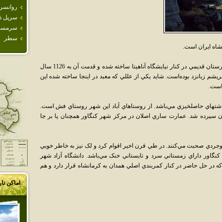
روانسر
سرپل ذ
سرمس
سطر
شاه ايران است.
مرکز اين شهرستان شهر کنگاور است. اين شهرستان قديمي در کنار نيايشگاه آناهيتا ساخته شده و قدمت آن به 1126 سال
ريشم زبانزد بوده‌است. شايد يکي از عللي که معبد در اينجا ساخته شده اين
است.
دشتهاي حاصلخيزي مي‌باشد. از روستاهاي آباد اين شهر روستاي فش است.
ن سپرده شد. عمارت ساري اصلان در مرکز شهر کنگاور همچنان پا بر جا
وجردي صحبت مي‌کنند. در طي قرن اخير اقوام کرد و لک نيز به خاطر خوبي
 کنگاور داراي زمستاني سرد و تابستاني خنک مي‌باشد. دانشگاه آزاد شهر
صلي ساخته شد که در حل حاضر در کنار کمربندي اصلي همدان به کرمانشاه قرار دارد و هم
اماکن تا