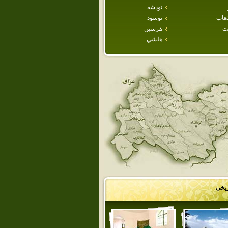
نودشه
هاب
نوسود
ت
هرسين
هلشي
ریخی