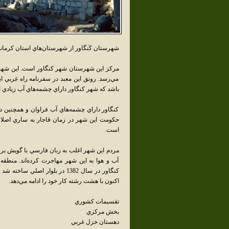
شهرستان کَنگاور از شهرستان‌هاي استان کرمان
مي‌رسد. رونق اين معبد در سفرنامه راه غربي اب
باشد که شهر کنگاور داراي چشمه‌هاي آب زيادي 
کنگاور داراي چشمه‌هاي آب فراوان و همچنين 
حکومت اين شهر در زمان قاجار به ساري اصلا
است.
مردم اين شهر اغلب به زبان فارسي با گويش بر
آب و هوا به اين شهر مهاجرت کرده‌اند. منطقه
کنگاور در سال 1382 در بلوار ا
اکنون با هشت رشته کار خود را ادامه مي‌دهد.
تقسيمات کشوري
بخش مرکزي
دهستان خزل غربي