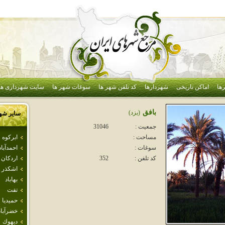
ها
اماکن تاریخی
شهردارها
کد تلفن شهر ها
سوغات شهر ها
سایت شهرداری ها
بافق
(يزد)
سایر شه
جمعیت :
31046
ابركوه
مساحت :
احمدآباد
سوغات :
اردكان
کد تلفن :
352
اشكذر
بهاباد
تفت
حميديا
خضرآباد
ديهوك