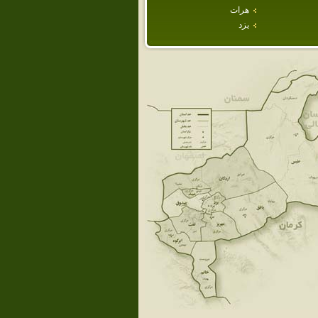
هرات
يزد