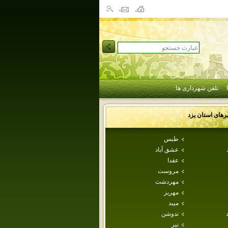
تلفن شهرداری ها
رهای استان
يزد
طبس
عشق آباد
عقدا
مروست
مهردشت
مهريز
ميبد
ندوشن
نير