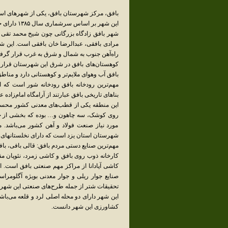
بافق، مرکز شهرستان بافق، یکی از شهرهای استا
این شهر بر اساس سرشماری سال ۱۳۸۵ دارای جمعیتی برابر با ۳۰٬۸۶۷ نفر بوده‌است.
شهر بافق زادگاه بزرگانی چون شیخ محمد تقی ب
راه‌آهن جنوب به شمال و شرق به غرب قرار گرفت
بافق آب وهوای ملایم‌تر و کوهستانی دارد و مناط
مهم‌ترین رودخانه بافق رودخانه شور است که ا
بناهای تاریخی بافق عبارتند از آرامگاه امام‌زاده 
این منطقه یکی از قطب‌های معدنی کشور محس
روی کوشک، سه چاهون و… بوده که بخشی از جمعیت
مورد نیاز صنعت فولاد و آهن کشور می‌باشد. م
شهرستان استان یزد است که دارای نخلستانهای پ
مهم‌ترین صنایع دستی مردم بافق: قالی بافی، باف
کارخانه ذوب روی بافق و کاشی زمرد، نئوپان مقا
کاشی آپادانا از مراکز مهم صنعتی بافق است
صنایع جوار ریلی و جوار معدنی بویژه آگلومر
تحقیقات شتر از جمله طرح‌های صنعتی این شهر
این شهر دارای دو محله اصلی لرد و قلعه می‌باش
کشاورزی این شهر دانست.