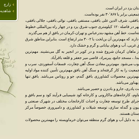
زارچ
ن یزد در ایران است.
شاهديه
افقی، شرف الدین علی بافقی، مستفی بافقی، نوائی بافقی، جلالی بافقی،
مرادی بافقی، عبدالرضا خان بافقی است. این شهر در فاصله ۱۲۰ کیلومتری جنوب شرق یزد و در چهار راه بین‌المللی خطوط
ه‌است. خط آهن مشهد-بندرعباس و تهران-کرمان در بافق از هم می‌گذرند.
کوهستان‌های بافق در شرق این شهرستان قرار دارند که مهم‌ترین آن بن‌لخت با ۳۰۰۲ متر ارتفاع است. بنابراین مناطق شرق
ق غربی، آب و هوای بیابانی و گرم و خشک دارد.
ز ماهان کرمان شروع شده و در کویر در انجیر به گل می‌نشیند. مهم‌ترین
عبدا..، مسجد جامع، پیرمراد، قاضی میر جعفر و قلعه باقرآباد.
وب می‌شود. مهم‌ترین معادن سنگ آهن چغارت، فسفات آسفوردی، سرب و
 را به کار گرفته‌اند و سنگ آهن بافق مهم‌ترین تأمین کننده مواد اولیه
هم‌ترین محصولات کشاورزی بافق گندم، جو و روناس می‌باشد. بافق تنها
هناور می‌باشد.
ت پادری، جارو و بادبزن و حصیر می‌باشد.
وم، کارخانه‌های ماکارونی و کارخانه کود شیمیایی فرآیند کود و سم بافق و
. اجرای طرح توسعه چغارت و احداث کارخانجات مختلف در شهرک صنعتی و
اسیون و گندله سازی، توسعه شیلات و کشاورزی و دامپروری خصوصاً مرکز
ستان هستند.
د. به دلیل آب و هوای گرم منطقه می‌توان خرماوپسته را مهمترین محصولات