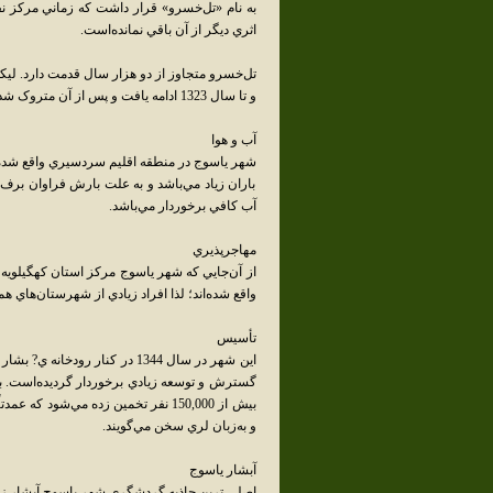
به نام «تل‌خسرو» قرار داشت که زماني مرکز نفوذ
اثري ديگر از آن باقي نمانده‌است.
و تا سال 1323 ادامه يافت و پس از آن متروک شده‌است.
آب و هوا
شهر ياسوج در منطقه اقليم سردسيري واقع شده 
باران زياد مي‌باشد و به علت بارش فراوان برف 
آب کافي برخوردار مي‌باشد.
مهاجرپذيري
از آن‌جايي که شهر ياسوج مرکز استان کهگيلويه و
واقع شده‌اند؛ لذا افراد زيادي از شهرستان‌هاي 
تأسيس
اين شهر در سال 1344 در کنار رو
بيش از 150,000 نفر تخمين زده مي‌شود
و به‌زبان لري سخن مي‌گويند.
آبشار ياسوج