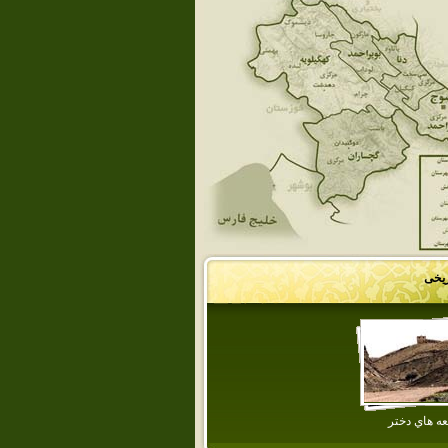
ریخی
عه هاي‌ دختر