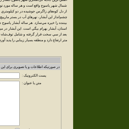
شمال شهر ياسوج واقع است و هر ساله مورد توجه 
از دل‌ كوه‌هاي‌ زاگرس‌ جوشيده‌ در دو كيلومتري‌ ش
چشم‌انداز اين‌ آبشار، نهرهاي‌ آب‌ در بستر مارپيچ‌
بيننده‌ را خيره‌ مي‌سازد. هر ساله‌ آبشار ياسوج‌ د
استان‌، آبشار بهرام‌ بيگي‌ است‌. اين‌ آبشار در مي
متر ارتفاع‌ دارد و منطقه‌ بسيار زيبايي‌ را پديد آورد
در صورتیکه اطلاعات و یا تصویری برای این 
پست الکترونیک :
متن یا عنوان :