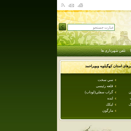
تلفن شهرداری ها
رهای استان
كهگيلويه وبويراحمد
سي سخت
قلعه رئيسی
ن
گراب سفلي(لوداب)
لنده
ک
ليكك
مارگون