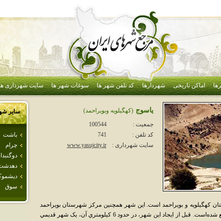
ها
اماکن تاریخی
شهردارها
کد تلفن شهر ها
سوغات شهر ها
سایت شهرداری ها
ياسوج
(كهگيلويه وبويراحمد)
سایر شه
جمعیت :
100544
باشت
کد تلفن :
741
چرام
سایت شهرداری :
www.yasujcity.ir
دوگنبدا
دهدشت
ديشمو
سوق
ان کهگيلويه و بويراحمد است. اين شهر همچنين مرکز شهرستان بويراحمد
نيز مي‌باشد. ياسوج در شمال شرقي استان واقع شده‌است. قبل از ايجاد اين شهر، در حدود 6 کيلومتري آن، يک شهر قديمي