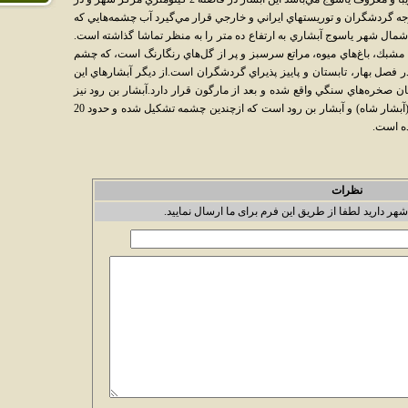
گردشگران و توريستهاي ايراني و خارجي قرار مي‌گيرد آب‌ چشمه‌هايي‌ كه‌
مال‌ شهر ياسوج‌ آبشاري‌ به‌ ارتفاع‌ ده‌ متر را به‌ منظر تماشا گذاشته‌ است‌.
 مشبك‌، باغ‌هاي‌ ميوه‌، مراتع‌ سرسبز و پر از گل‌هاي‌ رنگارنگ‌ است‌، كه‌ چشم‌
ر فصل‌ بهار، تابستان‌ و پاييز پذيراي‌ گردشگران‌ است‌.از ديگر آبشارهاي‌ اين‌
ان‌ صخره‌هاي‌ سنگي‌ واقع‌ شده‌ و بعد از مارگون‌ قرار دارد.آبشار بن‌ رود نيز
بعد از سي‌ سخت‌ قرار گرفته‌ و شامل‌ توف‌شاه‌ (آبشار شاه) و آبشار بن‌ رود است‌ كه‌ ازچندين‌ چشمه‌ تشكيل‌ شده‌ و حدود 20
ه‌ است‌.
نظرات
شهر دارید لطفا از طریق این فرم برای ما ارسال نمایید.