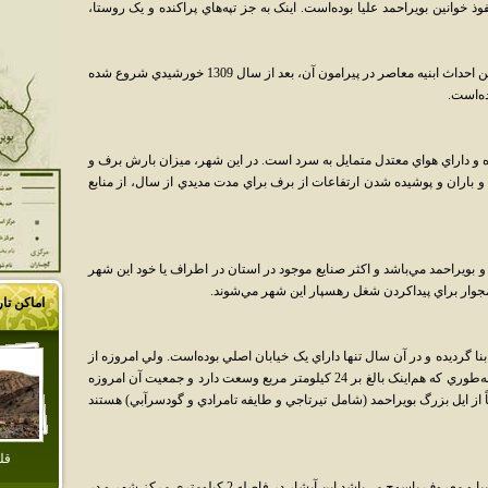
 خوانين بويراحمد عليا بوده‌است. اينک به جز تپه‌هاي پراکنده و يک روستا،
تل‌خسرو متجاوز از دو هزار سال قدمت دارد. ليکن احداث ابنيه معاصر در پيرامون آن، بعد از سال 1309 خورشيدي شروع شده
و داراي هواي معتدل متمايل به سرد است. در اين شهر، ميزان بارش برف و
و باران و پوشيده شدن ارتفاعات از برف براي مدت مديدي از سال، از منابع
 بويراحمد مي‌باشد و اکثر صنايع موجود در استان در اطراف يا خود اين شهر
همجوار براي پيداکردن شغل رهسپار اين شهر مي‌شوند.
اماکن تا
دخانه ي? بشار بنا گرديده و در آن سال تنها داراي يک خيابان اصلي بوده‌است. ولي امروزه از
گسترش و توسعه زيادي برخوردار گرديده‌است. به‌طوري که هم‌اينک بالغ بر 24 کيلومتر مربع وسعت دارد و جمعيت آن امروزه
 که عمدتاً از ايل بزرگ بويراحمد (شامل تيرتاجي و طايفه تامرادي و گودسرآبي) هستند
قل
اصلي ترين جاذبه گردشگري شهر ياسوج آبشار زيبا و معروف ياسوج مي‌باشد اين آبشار در فاصله 2 کيلومتري مرکز شهر و در