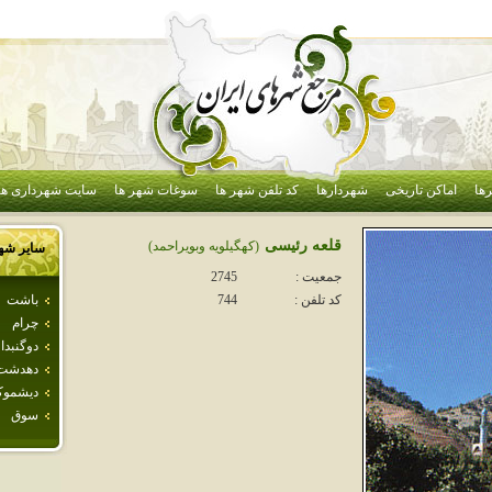
ها
اماکن تاریخی
شهردارها
کد تلفن شهر ها
سوغات شهر ها
سایت شهرداری ها
قلعه رئيسی
(كهگيلويه وبويراحمد)
سایر شه
جمعیت :
2745
باشت
کد تلفن :
744
چرام
دوگنبدا
دهدشت
ديشمو
سوق