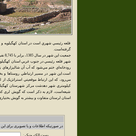
قلعه رئيسي شهري است در استان کهگيلويه و بو
گرفته‌است.
جمعيت اين شهر در سال 1385، برابر با 8,745 نفر بوده‌است.
شهر قلعه رئيسي در جنوب غربي استان کهگيلويه
رودخانه‌اي ختم مي‌شود که آب آن شاليزارهاي ز
است.اين شهر در مسير ارتباطي روستاها و بخش
کيلومتري شهر دهدشت مرکز شهرستان کهگيلويه 
شيعه‌است، لازم به ذکر است که گويش لري که د
استان لرستان متفاوت و بيشتر به گويش بختيار
در صورتیکه اطلاعات و یا تصویری برای این 
پست الکترونیک :