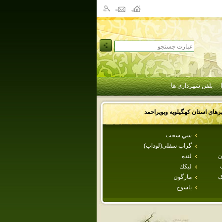
تلفن شهرداری ها
رهای استان
كهگيلويه وبويراحمد
سي سخت
گراب سفلي(لوداب)
ن
لنده
ليكك
ک
مارگون
ياسوج