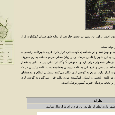
يراحمد ايران. اين شهر در بخش چاروسا از توابع شهرستان کهگيلويه قرار
 و بويراحمد و در منطقه‌اي کوهستاني قرار دارد. غرب شهرقلعه رئيسي به
يباي اين شهر را تامين مي‌کند و در زبان محلي مردم منطقه به رو معروف
‌هاي همجوار قرار دارد و به نوعي گلوگاه ارتباطي اين مناطق به شمار
مي‌رود، که اين ارتباط موقعيتي استراتژيک از لحاظ سياسي و فرهنگي به قلعه رييسي بخشيده‌است، قلعه رئيسي در 75
قرار دارد. مردم به گويش لري تکلم مي‌کنند دينشان اسلام و مذهبشان
ر قلعه رئيسي و استان کهگيلويه مورد تکلم قرار مي‌گيرد به گويش لري
ي و لحجه مردمان جنوب کشور نزديک است.
نظرات
شهر دارید لطفا از طریق این فرم برای ما ارسال نمایید.