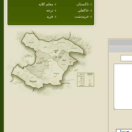
تاكستان
معلم كلايه
خاكعلي
نرجه
خرمدشت
فريد