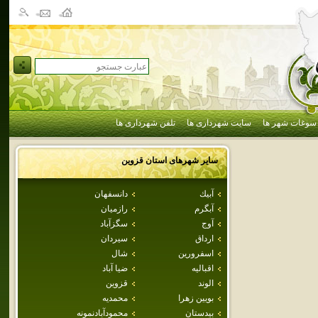
سوغات شهر ها
سایت شهرداری ها
تلفن شهرداری ها
سایر شهرهای استان
قزوين
آبيك
دانسفهان
آبگرم
رازميان
آوج
سگزآباد
ارداق
سيردان
اسفرورين
شال
اقباليه
ضيا آباد
الوند
قزوين
بويين زهرا
محمديه
بيدستان
محمودآبادنمونه