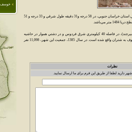
خوسف
سرايان، مركز شهرستان سرايان در شمال غربي استان خراسان جنوبي، در 58 درجه و31 دقيقه طول شرقي و 33 درجه و 51
 مي‌‌باشد.
اين شهر، در 160 کيلومتري مرکز استان (شهر بيرجند)، در فاصله 40 كيلومتري شرق فردوس و در دشتي هموار در حاشيه
کوير در دامنه جنوب غربي رشته کوه زابري معروف به شتران واقع شده است. در سال 1385، جمعيت اين شهر، 11,098 نفر
نظرات
شهر دارید لطفا از طریق این فرم برای ما ارسال نمایید.