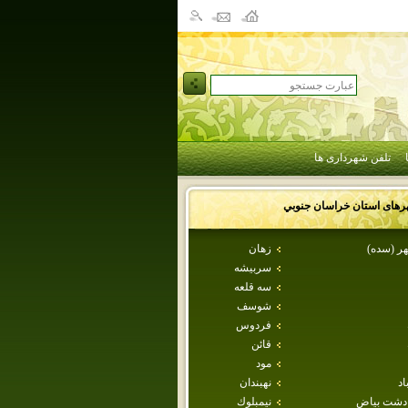
تلفن شهرداری ها
رهای استان
خراسان جنوبي
ر (سده)
زهان
سربيشه
سه قلعه
شوسف
فردوس
قائن
مود
اد
نهبندان
دشت بياض
نيمبلوك