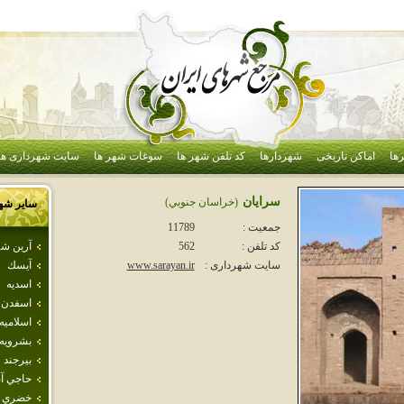
ها
اماکن تاریخی
شهردارها
کد تلفن شهر ها
سوغات شهر ها
سایت شهرداری ها
سرايان
(خراسان جنوبي)
سایر شه
جمعیت :
11789
آرين شه
کد تلفن :
562
آيسك
سایت شهرداری :
www.sarayan.ir
اسديه
اسفدن
اسلاميه
بشرويه
بيرجند
حاجي آب
خضري 